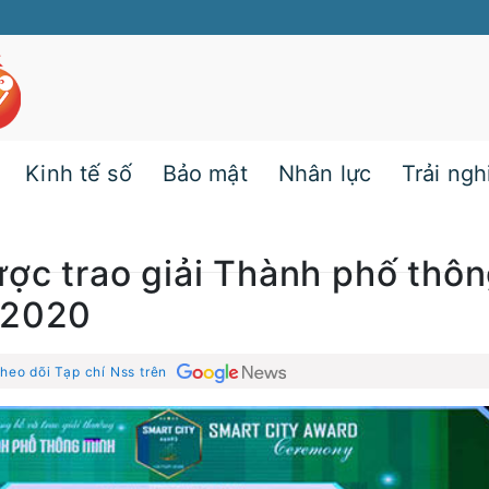
Kinh tế số
Bảo mật
Nhân lực
Trải ng
ược trao giải Thành phố thô
 2020
heo dõi Tạp chí Nss trên