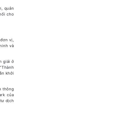
h, quản
nối cho
đơn vị,
minh và
 giải ở
 “Thành
ẫn khởi
n thông
ark của
tư dịch