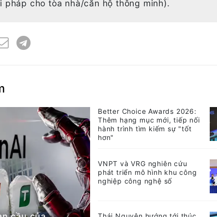
i pháp cho tòa nhà/căn hộ thông minh).
m
Better Choice Awards 2026:
Thêm hạng mục mới, tiếp nối
hành trình tìm kiếm sự "tốt
hơn"
VNPT và VRG nghiên cứu
phát triển mô hình khu công
nghiệp công nghệ số
àn cầu của
Thái Nguyên hướng tới thúc