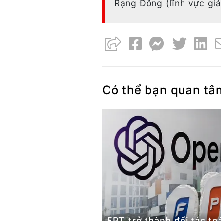
Rạng Đông (lĩnh vực giả
Có thể bạn quan tâ
FPT trở thành đối tác to