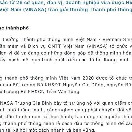
 sắc từ 26 cơ quan, đơn vị, doanh nghiệp vừa được Hi
iệt Nam (VINASA) trao giải thưởng Thành phố thôn
ác thành phố
i thưởng Thành phố thông minh Việt Nam - Vietnam Sma
hần mềm và Dịch vụ CNTT Việt Nam (VINASA) tổ chức 
 đơn vị đã và đang có những đóng góp để thông minh hóa
đẩy mạnh mẽ quá trình phát triển các đô thị thông minh t
ng thành phố thông minh Việt Nam 2020 được tổ chức t
 dự của Bộ trưởng Bộ KH&ĐT Nguyễn Chí Dũng, nguyên Bộ
 trưởng Bộ KH&CN Trần Văn Tùng.
 VINASA Trương Gia Bình bày tỏ sự ủng hộ với quan điểm c
ành phố thông minh, càng nghèo càng phải chuyển đổi số
nh đầu tư cho con cái học hành, tạo dựng sự nghiệp thà
ng thành phố thông minh là cách đầu tư thông minh để cá
inh tế, xã hội một cách nhanh và bền vững.