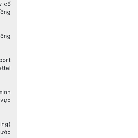
y cổ
đồng
Công
sport
ttel
minh
 vực
ing)
nước