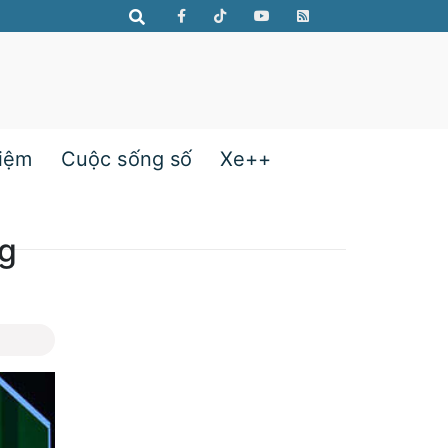
hiệm
Cuộc sống số
Xe++
ng