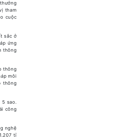
 thưởng
vị tham
ho cuộc
t sắc ở
háp ứng
h thông
p thông
háp môi
ộ thông
 5 sao.
ái công
ng nghệ
.207 tỉ