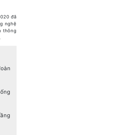
2020 đã
ng nghệ
n thông
ị.
đoàn
hống
tầng