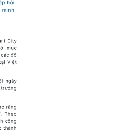
ệp hội
g minh
rt City
với mục
 các đô
ại Việt
ối ngày
 trưởng
ho rằng
”. Theo
nh công
c thành