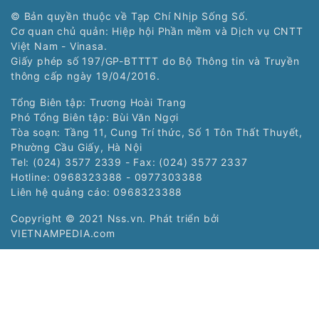
© Bản quyền thuộc về Tạp Chí Nhịp Sống Số.
Cơ quan chủ quản: Hiệp hội Phần mềm và Dịch vụ CNTT
Việt Nam - Vinasa.
Giấy phép số 197/GP-BTTTT do Bộ Thông tin và Truyền
thông cấp ngày 19/04/2016.
Tổng Biên tập: Trương Hoài Trang
Phó Tổng Biên tập: Bùi Văn Ngợi
Tòa soạn: Tầng 11, Cung Trí thức, Số 1 Tôn Thất Thuyết,
Phường Cầu Giấy, Hà Nội
Tel: (024) 3577 2339 - Fax: (024) 3577 2337
Hotline: 0968323388 - 0977303388
Liên hệ quảng cáo:
0968323388
Copyright © 2021 Nss.vn. Phát triển bởi
VIETNAMPEDIA.com
Các chuyên trang:
Chuyên trang Nhịp
Chuyên trang Siêu
sống trẻ của Tạp chí
thị số của Tạp chí
điện tử Nhịp Sống Số
điện tử Nhịp Sống Số