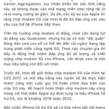
Carrier Aggregation), tuy nhiên phần lớn các tính năng
này sẽ không được các nhà mạng triển khai rộng rãi (ít
ra là trong tương lai gần). Do đó, các kỹ sư của Apple tin
rằng chip modem 5G của Intel là đã đủ đáp ứng các yêu
cầu của thế hệ iPhone tiếp theo.
Trên thị trường chip modem di động, Intel vẫn đang tụt
lại đằng sau Qualcomm, nhưng họ lại có một "đội quân"
đông đảo (mà con số có thể lên đến vài ngàn) đang tập
trung phát triển công nghệ 5G. Theo các chuyên gia thì
đây là động thái nhằm đáp ứng đủ số lượng và chất
lượng chip modem 5G cho iPhone, vốn được xem là một
mục tiêu sống còn đối với Intel.
Trước đó, Intel đã giới thiệu chip modem 5G của mình tại
CES 2017, và mới đây hãng này tuyên bố đã thực hiện
thành công một cuộc gọi 5G hoàn chỉnh dựa trên con
chip 5G này. Kế hoạch hoàn thiện chip modem này cũng
trùng với thời điểm Apple dự định tung ra mẫu iPhone hỗ
trợ 5G, tức là khoảng 2019 hoặc 2020.
Một chiếc iPhone hỗ trợ 5G sẽ có khả năng kết nối mạng