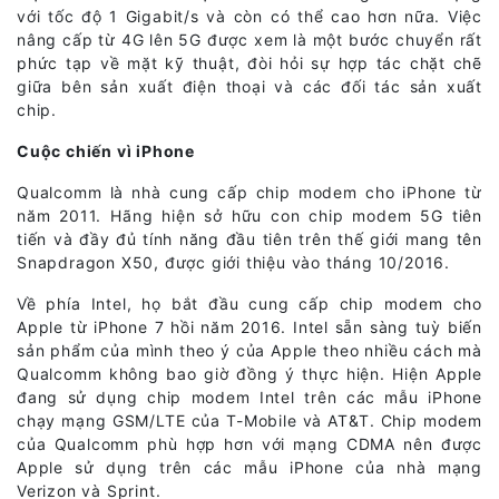
với tốc độ 1 Gigabit/s và còn có thể cao hơn nữa. Việc
nâng cấp từ 4G lên 5G được xem là một bước chuyển rất
phức tạp về mặt kỹ thuật, đòi hỏi sự hợp tác chặt chẽ
giữa bên sản xuất điện thoại và các đối tác sản xuất
chip.
Cuộc chiến vì iPhone
Qualcomm là nhà cung cấp chip modem cho iPhone từ
năm 2011. Hãng hiện sở hữu con chip modem 5G tiên
tiến và đầy đủ tính năng đầu tiên trên thế giới mang tên
Snapdragon X50, được giới thiệu vào tháng 10/2016.
Về phía Intel, họ bắt đầu cung cấp chip modem cho
Apple từ iPhone 7 hồi năm 2016. Intel sẵn sàng tuỳ biến
sản phẩm của mình theo ý của Apple theo nhiều cách mà
Qualcomm không bao giờ đồng ý thực hiện. Hiện Apple
đang sử dụng chip modem Intel trên các mẫu iPhone
chạy mạng GSM/LTE của T-Mobile và AT&T. Chip modem
của Qualcomm phù hợp hơn với mạng CDMA nên được
Apple sử dụng trên các mẫu iPhone của nhà mạng
Verizon và Sprint.