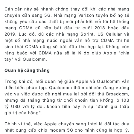
Cán cân này sẽ nhanh chóng thay đổi khi các nhà mạng
chuyển dần sang 5G. Nhà mạng Verizon tuyên bố họ sẽ
không yêu cầu các thiết bị mới phải kết nối tới hệ thống
mạng CDMA cũ nữa bắt đầu từ cuối 2018 hoặc đầu
2019. Lúc đó, dù các nhà mạng Sprint, US Cellular và
một số nhà mạng nước ngoài vẫn hỗ trợ CDMA thì hệ
sinh thái CDMA cũng sẽ bắt đầu thu hẹp lại. Không còn
ràng buộc với CDMA nữa sẽ là lý do giúp Apple "chia
tay" với Qualcomm.
Quan hệ căng thẳng
Trong khi đó, mối quan hệ giữa Apple và Qualcomm vẫn
diễn biến phức tạp. Qualcomm thậm chí còn đang vướng
vào vụ việc được đề nghị mua lại bởi đối thủ Broadcom,
nhưng đã thẳng thừng từ chối khoản tiền khổng lồ 103
tỷ USD với lý do...khoản tiền này là sự "đánh giá thấp
giá trị của hãng".
Chính vì thế, việc Apple chuyển sang Intel là đối tác duy
nhất cung cấp chip modem 5G cho mình cũng là hợp lý.