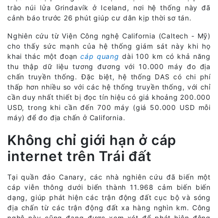
trào núi lửa Grindavík ở Iceland, nơi hệ thống này đã
cảnh báo trước 26 phút giúp cư dân kịp thời sơ tán.
Nghiên cứu từ Viện Công nghệ California (Caltech - Mỹ)
cho thấy sức mạnh của hệ thống giám sát này khi họ
khai thác một đoạn
cáp quang
dài 100 km có khả năng
thu thập dữ liệu tương đương với 10.000 máy đo địa
chấn truyền thống. Đặc biệt, hệ thống DAS có chi phí
thấp hơn nhiều so với các hệ thống truyền thống, với chỉ
cần duy nhất thiết bị đọc tín hiệu có giá khoảng 200.000
USD, trong khi cần đến 700 máy (giá 50.000 USD mỗi
máy) để đo địa chấn ở California.
Không chỉ giới hạn ở cáp
internet trên Trái đất
Tại quần đảo Canary, các nhà nghiên cứu đã biến một
cáp viễn thông dưới biển thành 11.968 cảm biến biến
dạng, giúp phát hiện các trận động đất cục bộ và sóng
địa chấn từ các trận động đất xa hàng nghìn km. Công
nghệ này cũng đang được xem xét để phát hiện động