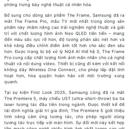
phòng trưng bày nghệ thuật cá nhân hóa.
Bổ sung cho dòng sản phẩm The Frame, Samsung đã ra
mắt The Frame Pro, mẫu TV mới nhất trong dòng sản
phẩm này nhằm nâng cao trải nghiệm nghệ thuật và giải
trí với chất lượng hình ảnh Neo QLED tiên tiến – mang
đến màu sắc rực rỡ hơn, độ tương phản sắc nét hơn và
khả năng điều chỉnh điểm ảnh tốt hơn cho sắc đen sâu
hơn. Được trang bị bộ xử lý NQ4 AI thế hệ 3, The Frame
Pro cung cấp chất lượng hình ảnh mãn nhãn cho cả nghệ
thuật và nội dung video. Thiết bị cũng đi kèm với kết nối
không dây Wireless One Connect, cho phép lắp đặt linh
hoạt hơn, hòa quyện hoàn hảo với môi trường xung
quanh.
Tại sự kiện First Look 2025, Samsung cũng đã ra mắt
The Premiere 5, máy chiếu UST (ultra-short-throw) ba tia
laser tương tác đầu tiên trong ngành. Được thiết kế để
tái định nghĩa giải trí gia đình, The Premiere 5 giới thiệu
tính năng cảm ứng tương tác, cho phép người dùng
tương tác trực tiếp với màn hình. Sự đổi mới này kết hợp
liền mạch công nghệ chiếu hình ảnh chất lượng cao với