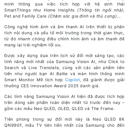
minh thông qua việc tích hợp với hệ sinh thái
SmartThings như Home Insights
(Thông tin ngôi nhà)
;
Pet and Family Care
(Chăm sóc gia đình và thú cưng)
...
Công nghệ hình ảnh và âm thanh AI trên thiết bị phân
tích nội dung và yếu tố môi trường trong thời gian thực,
từ đó nhanh chóng điều chỉnh hình ảnh và âm thanh để
mang lại trải nghiệm tối ưu.
Được xây dựng dựa trên lịch sử đổi mới sáng tạo, các
tính năng mới nhất của Samsung Vision AI, như Click to
Search và Live Translate, cùng với các sản phẩm tiên
tiến như người bạn AI Ballie và màn hình thông minh
Smart Monitor M9 tích hợp
Copilot
, đã giành được giải
thưởng CES Innovation Award 2025 danh giá.
Các tính năng Samsung Vision AI hiện đã được tích hợp
trên dòng sản phẩm toàn diện nhất từ trước đến nay –
gồm các mẫu Neo QLED, OLED, QLED và The Frame.
Tiên phong trong sự đổi mới này là Neo QLED 8K
QN990F, mẫu TV tiên tiến nhất của Samsung cho đến