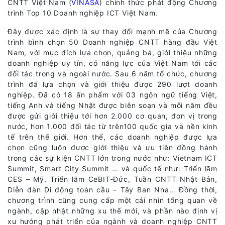
CNTT Việt Nam (
VINASA
) chính thức phát động Chương
trình Top 10 Doanh nghiệp ICT Việt Nam.
Đây được xác định là sự thay đổi mạnh mẽ của Chương
trình bình chọn 50 Doanh nghiệp CNTT hàng đầu Việt
Nam, với mục đích lựa chọn, quảng bá, giới thiệu những
doanh nghiệp uy tín, có năng lực của Việt Nam tới các
đối tác trong và ngoài nước. Sau 6 năm tổ chức, chương
trình đã lựa chọn và giới thiệu được 290 lượt doanh
nghiệp. Đã có 18 ấn phẩm với 03 ngôn ngữ tiếng Việt,
tiếng Anh và tiếng Nhật được biên soạn và mỗi năm đều
được gửi giới thiệu tới hơn 2.000 cơ quan, đơn vị trong
nước, hơn 1.000 đối tác từ trên100 quốc gia và nền kinh
tế trên thế giới. Hơn thế, các doanh nghiệp được lựa
chọn cũng luôn được giới thiệu và ưu tiên đồng hành
trong các sự kiện CNTT lớn trong nước như: Vietnam ICT
Summit, Smart City Summit … và quốc tế như: Triển lãm
CES – Mỹ, Triển lãm CeBIT-Đức, Tuần CNTT Nhật Bản,
Diễn đàn Di động toàn cầu – Tây Ban Nha… Đồng thời,
chương trình cũng cung cấp một cái nhìn tổng quan về
ngành, cập nhật những xu thế mới, và phần nào định vị
xu hướng phát triển của ngành và doanh nghiệp CNTT