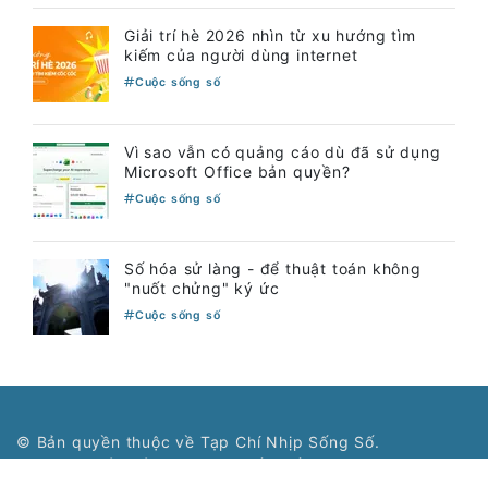
Giải trí hè 2026 nhìn từ xu hướng tìm
kiếm của người dùng internet
Cuộc sống số
Vì sao vẫn có quảng cáo dù đã sử dụng
Microsoft Office bản quyền?
Cuộc sống số
Số hóa sử làng - để thuật toán không
"nuốt chửng" ký ức
Cuộc sống số
© Bản quyền thuộc về Tạp Chí Nhịp Sống Số.
Cơ quan chủ quản: Hiệp hội Phần mềm và Dịch vụ CNTT
Việt Nam - Vinasa.