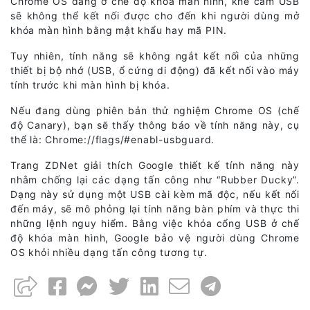
Chrome OS đang ở chế độ khóa màn hình, khe cắm USB
sẽ không thể kết nối được cho đến khi người dùng mở
khóa màn hình bằng mật khẩu hay mã PIN.
Tuy nhiên, tính năng sẽ không ngắt kết nối của những
thiết bị bộ nhớ (USB, ổ cứng di động) đã kết nối vào máy
tính trước khi màn hình bị khóa.
Nếu đang dùng phiên bản thử nghiệm Chrome OS (chế
độ Canary), bạn sẽ thấy thông báo về tính năng này, cụ
thể là: Chrome://flags/#enabl-usbguard.
Trang ZDNet giải thích Google thiết kế tính năng này
nhằm chống lại các dạng tấn công như “Rubber Ducky”.
Dạng này sử dụng một USB cài kèm mã độc, nếu kết nối
đến máy, sẽ mô phỏng lại tính năng bàn phím và thực thi
những lệnh nguy hiểm. Bằng việc khóa cổng USB ở chế
độ khóa màn hình, Google bảo vệ người dùng Chrome
OS khỏi nhiều dạng tấn công tương tự.