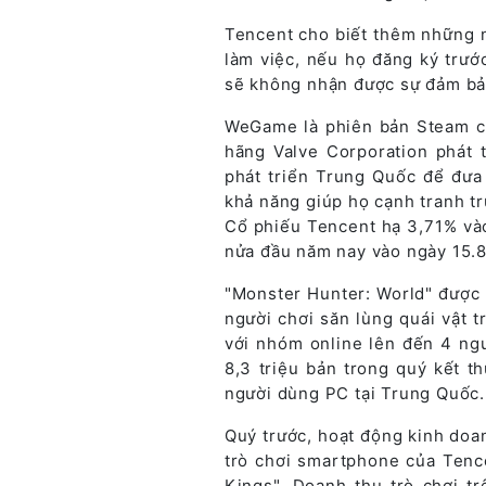
Tencent cho biết thêm những n
làm việc, nếu họ đăng ký trước
sẽ không nhận được sự đảm bảo
WeGame là phiên bản Steam c
hãng Valve Corporation phát t
phát triển Trung Quốc để đưa
khả năng giúp họ cạnh tranh t
Cổ phiếu Tencent hạ 3,71% và
nửa đầu năm nay vào ngày 15.8
"Monster Hunter: World" được
người chơi săn lùng quái vật 
với nhóm online lên đến 4 ng
8,3 triệu bản trong quý kết t
người dùng PC tại Trung Quốc.
Quý trước, hoạt động kinh doa
trò chơi smartphone của Tenc
Kings". Doanh thu trò chơi 