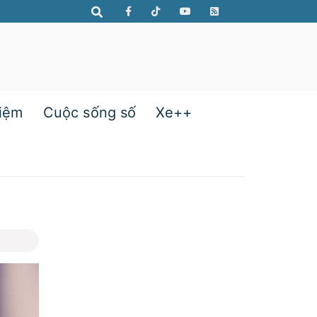
hiệm
Cuộc sống số
Xe++