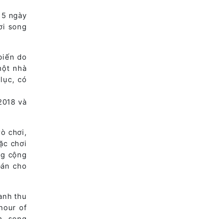
 5 ngày
ơi song
biến do
một nhà
lục, có
2018 và
ò chơi,
ặc chơi
ng cộng
bán cho
anh thu
nour of
m, song