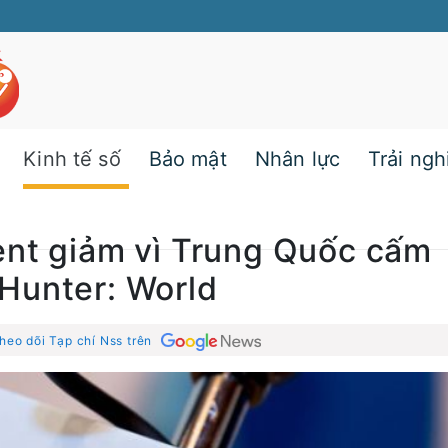
Kinh tế số
Bảo mật
Nhân lực
Trải ng
ent giảm vì Trung Quốc cấm
Hunter: World
heo dõi Tạp chí Nss trên