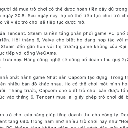
gười đã mua trò chơi có thể được hoàn tiền đầy đủ trong
 ngày 20.8. Sau ngày này, họ có thể tiếp tục chơi trò ch
 về việc trò chơi sẽ tiếp tục được mở.
ủa Tencent. Steam là nền tảng phân phối game PC phổ 
riển. Hồi tháng 6, Valve cho biết họ đang hợp tác với 
 Steam đến gần hơn với thị trường game khủng của Đại 
rực tiếp với cổng WeGAme.
o trưa nay. Hãng công nghệ sẽ công bố doanh thu quý 2/
.
 nhà phát hành game Nhật Bản Capcom tạo dựng. Trong tr
trên nhiều bản đồ khác nhau. Họ có thể chơi một mình ho
ười. Tháng trước, Capcom cho biết trò chơi bán được tổ
húc vào tháng 6. Tencent mua lại giấy phép trò chơi để 
nh trò chơi của hãng giúp tăng doanh thu cho công ty. Do
ent tăng 68% trong năm nhờ nhiều trò chơi hay như "Ho
trên PC không tăng không giảm so với cách đây một nă