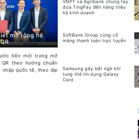
VNPT và Agribank chung tay
đưa TingPay đến hàng triệu
hộ kinh doanh
iet mở rộng hệ
SoftBank Group củng cố
mảng thanh toán trực tuyến
tQR
ước tiến mới trong mở
n QR theo hướng chuẩn
Samsung gây bất ngờ khi
i nhập quốc tế, theo đại
tung thẻ tín dụng Galaxy
Card