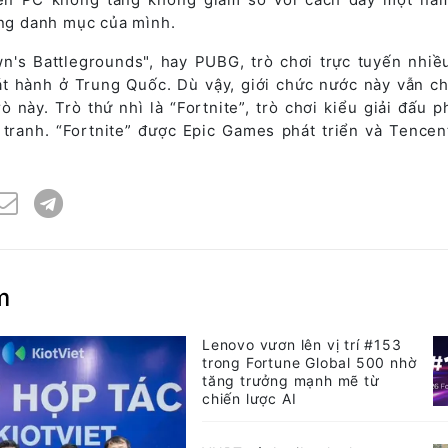
ong danh mục của mình.
n's Battlegrounds", hay PUBG, trò chơi trực tuyến nhiề
t hành ở Trung Quốc. Dù vậy, giới chức nước này vẫn c
ò này. Trò thứ nhì là “Fortnite”, trò chơi kiểu giải đấu p
h tranh. “Fortnite” được Epic Games phát triển và Tencen
m
Lenovo vươn lên vị trí #153
trong Fortune Global 500 nhờ
tăng trưởng mạnh mẽ từ
chiến lược AI