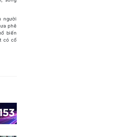
u người
hưa phê
hổ biến
t có cổ