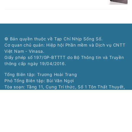
© Bản quyền thuộc về Tạp Chí Nhịp Sống Số.
Cơ quan chủ quản: Hiệp hội Phần mềm và Dịch vụ CNTT
Việt Nam - Vinasa.
Giấy phép số 197/GP-BTTTT do Bộ Thông tin và Truyền
thông cấp ngày 19/04/2016.
Tổng Biên tập: Trương Hoài Trang
Phó Tổng Biên tập: Bùi Văn Ngợi
Tòa soạn: Tầng 11, Cung Trí thức, Số 1 Tôn Thất Thuyết,
Phường Cầu Giấy, Hà Nội
Tel: (024) 3577 2339 - Fax: (024) 3577 2337
Hotline: 0968323388 - 0977303388
Liên hệ quảng cáo:
0968323388
Copyright © 2021 Nss.vn. Phát triển bởi
VIETNAMPEDIA.com