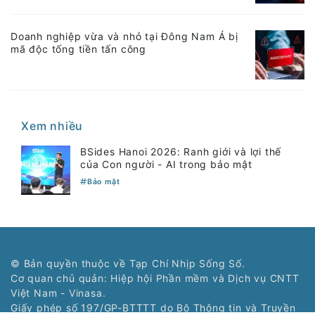
Doanh nghiệp vừa và nhỏ tại Đông Nam Á bị
mã độc tống tiền tấn công
Xem nhiều
BSides Hanoi 2026: Ranh giới và lợi thế
của Con người - AI trong bảo mật
Bảo mật
© Bản quyền thuộc về Tạp Chí Nhịp Sống Số.
Cơ quan chủ quản: Hiệp hội Phần mềm và Dịch vụ CNTT
Việt Nam - Vinasa.
Giấy phép số 197/GP-BTTTT do Bộ Thông tin và Truyền