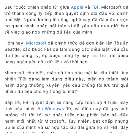
Sau “cuộc chiến pháp lý” giữa
Apple
và
FBI
, Microsoft đã
trở thành công ty tiếp theo quyết định đối đầu với chính
phủ Mỹ. Người khổng lồ công nghệ này đã đâm đơn kiện
cơ quan hành pháp nói trên vì đã yêu cầu quá giới hạn
về việc giao nộp những dữ liệu của mình.
Hôm nay,
Microsoft
đã chính thức đệ đơn kiện lên Tòa án
Seattle, cáo buộc FBI đã làm dụng các điều luật yêu cầu
dữ liệu công ty, ép buộc công ty này lưu trữ trái phép
hàng ngàn yêu cầu dữ liệu vô thời hạn.
Microsoft cho biết, mặc dù tính bảo mật là cần thiết, tuy
nhiên “FBI đang lạm dụng điều này, biến nó thành một
hành động thường xuyên, yêu cầu chúng tôi lưu trữ quá
nhiều dữ liệu cho họ trong bí mật”.
Sắp tới, FBI quyết định sẽ nâng cấp toàn bộ 4 triệu máy
tính của mình lên
Windows
10, và điều này đã gay ảnh
hưởng rất tốt tới sự phát triển của phiên bản hệ điều
hành mới nhất từ Microsoft. Tuy nhiên, bất chấp những
ưu ái của mình và sự hợp tác lâu dài giữa họ và FBI, đây