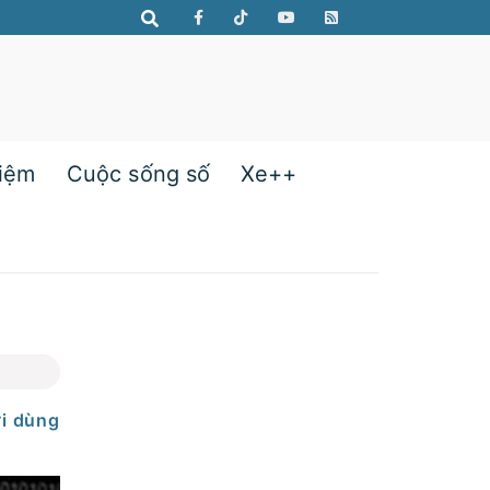
hiệm
Cuộc sống số
Xe++
ời dùng