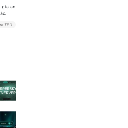
 gia an
ác.
eo TPO