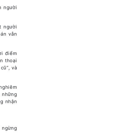
h người
.
t người
bán vẫn
ời điểm
n thoại
cũ”, và
 nghiêm
i những
ng nhận
ố ngừng