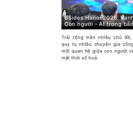
BSides Hanoi 2026: Ranh 
Con người - AI trong bả
Trải rộng trên nhiều chủ đề
quy tụ nhiều chuyên gia côn
mối quan hệ giữa con người v
mật thời số hoá.