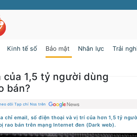
Kinh tế số
Bảo mật
Nhân lực
Trải ng
n của 1,5 tỷ người dùng
o bán?
heo dõi Tạp chí Nss trên
ịa chỉ email, số điện thoại và vị trí của hơn 1,5 tỷ ngư
ị rao bán trên mạng Internet đen (Dark web).