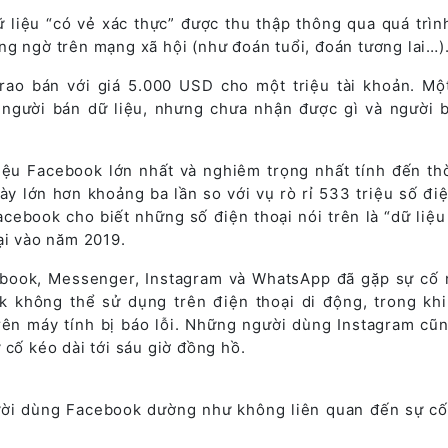
ữ liệu “có vẻ xác thực” được thu thập thông qua quá trìn
g ngờ trên mạng xã hội (như đoán tuổi, đoán tương lai…)
rao bán với giá 5.000 USD cho một triệu tài khoản. Mộ
o người bán dữ liệu, nhưng chưa nhận được gì và người 
 liệu Facebook lớn nhất và nghiêm trọng nhất tính đến th
này lớn hơn khoảng ba lần so với vụ rò rỉ 533 triệu số điệ
acebook cho biết những số điện thoại nói trên là “dữ liệu 
ại vào năm 2019.
ebook, Messenger, Instagram và WhatsApp đã gặp sự cố
 không thể sử dụng trên điện thoại di động, trong kh
rên máy tính bị báo lỗi. Những người dùng Instagram cũ
 cố kéo dài tới sáu giờ đồng hồ.
người dùng Facebook dường như không liên quan đến sự c