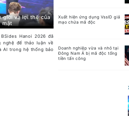
giới và lợi thế của
Xuất hiện ứng dụng VssID giả
mạo chứa mã độc
o mật
, BSides Hanoi 2026 đã
g nghệ để thảo luận về
Doanh nghiệp vừa và nhỏ tại
à AI trong hệ thống bảo
Đông Nam Á bị mã độc tống
tiền tấn công