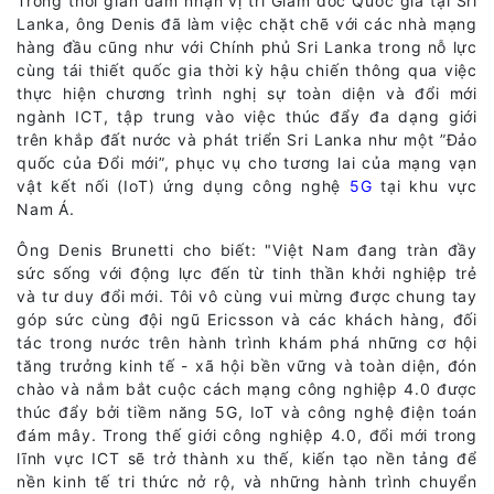
Trong thời gian đảm nhận vị trí Giám đốc Quốc gia tại Sri
Lanka, ông Denis đã làm việc chặt chẽ với các nhà mạng
hàng đầu cũng như với Chính phủ Sri Lanka trong nỗ lực
cùng tái thiết quốc gia thời kỳ hậu chiến thông qua việc
thực hiện chương trình nghị sự toàn diện và đổi mới
ngành ICT, tập trung vào việc thúc đẩy đa dạng giới
trên khắp đất nước và phát triển Sri Lanka như một ”Đảo
quốc của Đổi mới”, phục vụ cho tương lai của mạng vạn
vật kết nối (IoT) ứng dụng công nghệ
5G
tại khu vực
Nam Á.
Ông Denis Brunetti cho biết: "Việt Nam đang tràn đầy
sức sống với động lực đến từ tinh thần khởi nghiệp trẻ
và tư duy đổi mới. Tôi vô cùng vui mừng được chung tay
góp sức cùng đội ngũ Ericsson và các khách hàng, đối
tác trong nước trên hành trình khám phá những cơ hội
tăng trưởng kinh tế - xã hội bền vững và toàn diện, đón
chào và nắm bắt cuộc cách mạng công nghiệp 4.0 được
thúc đẩy bởi tiềm năng 5G, IoT và công nghệ điện toán
đám mây. Trong thế giới công nghiệp 4.0, đổi mới trong
lĩnh vực ICT sẽ trở thành xu thế, kiến tạo nền tảng để
nền kinh tế tri thức nở rộ, và những hành trình chuyển