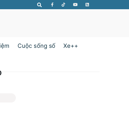
hiệm
Cuộc sống số
Xe++
o