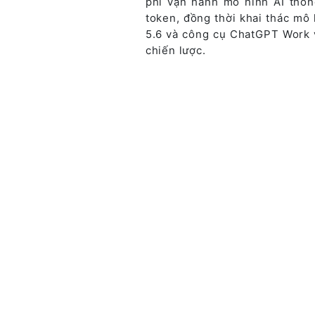
phí vận hành mô hình AI thôn
token, đồng thời khai thác mô
5.6 và công cụ ChatGPT Work 
chiến lược.