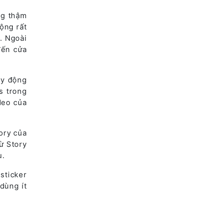
ng thậm
ộng rất
. Ngoài
đến cửa
ậy động
s trong
deo của
ory của
ừ Story
u.
sticker
dùng ít