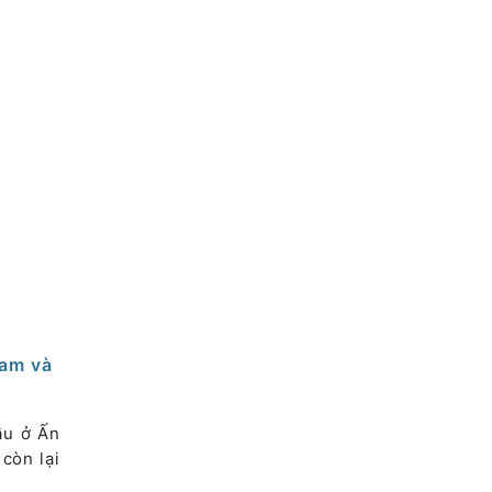
ram và
ầu ở Ấn
còn lại