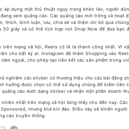
c áp dụng một thủ thuật ngụy trang khéo léo, người dù
 đang xem quảng cáo. Các quảng cáo mới trông và hoạt đ
m, thích, bình luận, lưu, chia sẻ và thậm chí bỏ qua chúng
đa 30 giây và có thể tích hợp nút Shop Now để đưa bạn 
k trên mạng xã hội, Reels có lẽ là thành công nhất. Vì v
iên cho bất kỳ ai. Instagram đã thêm Shopping vào Reel
 năm ngoái, cho phép tạo liên kết các sản phẩm trong vi
hử nghiệm các sticker có thương hiệu cho các bài đăng st
nh hưởng được chọn có thể sử dụng chúng để kiếm tiền t
 quảng cáo dưới dạng sticker và nhận một phần doanh th
ự nhiên nhất trên mạng xã hội từng thấy cho đến nay. Các 
Sponsored, nhưng khá kín đáo. Điều này sẽ khiến người 
ng cáo truyền thống.