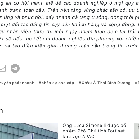
ang lại cơ hội mạnh mẽ để các doanh nghiệp ở mọi quy 
ạnh tranh toàn cầu. Trên nền tảng vững chắc sẵn có, ưu t
ch ứng và phục hồi, đẩy nhanh đà tăng trưởng, đồng thời p
 một đối tác đáng tin cậy của khách hàng và cộng đồng. V
ngũ nhân viên thực thi mỗi ngày nhằm luôn đem lại trải
Ex sẽ tiếp tục kết nối doanh nghiệp địa phương với nhiều
o và tạo điều kiện giao thương toàn cầu trong thị trườ
huyển phát nhanh
nhân sự cao cấp
Châu Á-Thái Bình Dương
m
Ông Luca Simonelli được bổ
nhiệm Phó Chủ tịch Fortinet
khu vực APAC