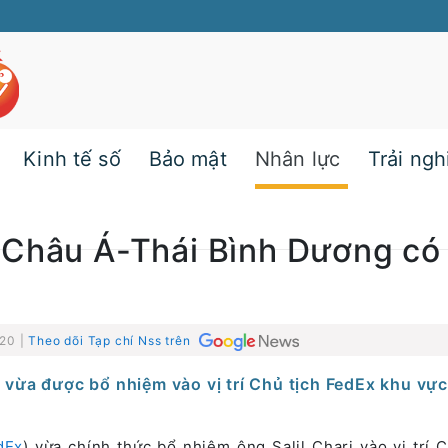
Kinh tế số
Bảo mật
Nhân lực
Trải ng
 Châu Á-Thái Bình Dương có
:20 |
Theo dõi Tạp chí Nss trên
ri vừa được bổ nhiệm vào vị trí Chủ tịch FedEx khu vự
dEx
) vừa chính thức bổ nhiệm ông Salil Chari vào vị trí C