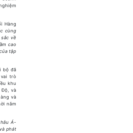
 nghiệm
ối Hàng
ắc cùng
 sắc về
tầm cao
của tập
i bộ đã
vai trò
iều khu
 Độ, và
hàng và
hời nắm
Châu Á-
và phát