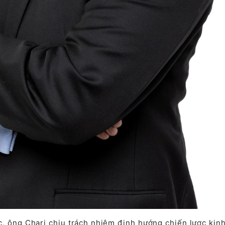
c, ông Chari chịu trách nhiệm định hướng chiến lược kin