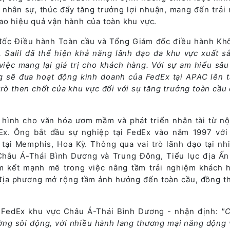
 nhân sự, thúc đẩy tăng trưởng lợi nhuận, mang đến trải
ao hiệu quả vận hành của toàn khu vực.
đốc Điều hành Toàn cầu và Tổng Giám đốc điều hành Kh
.. Salil đã thể hiện khả năng lãnh đạo đa khu vực xuất s
iệc mang lại giá trị cho khách hàng. Với sự am hiểu sâu
ng sẽ đưa hoạt động kinh doanh của FedEx tại APAC lên 
trò then chốt của khu vực đối với sự tăng trưởng toàn cầu 
 hình cho văn hóa ươm mầm và phát triển nhân tài từ nộ
dEx. Ông bắt đầu sự nghiệp tại FedEx vào năm 1997 với 
ị tại Memphis, Hoa Kỳ. Thông qua vai trò lãnh đạo tại nh
 Châu Á-Thái Bình Dương và Trung Đông, Tiểu lục địa Ấn
m kết mạnh mẽ trong việc nâng tầm trải nghiệm khách 
địa phương mở rộng tầm ảnh hưởng đến toàn cầu, đồng t
ch FedEx khu vực Châu Á-Thái Bình Dương - nhận định:
"
ường sôi động, với nhiều hành lang thương mại năng động 