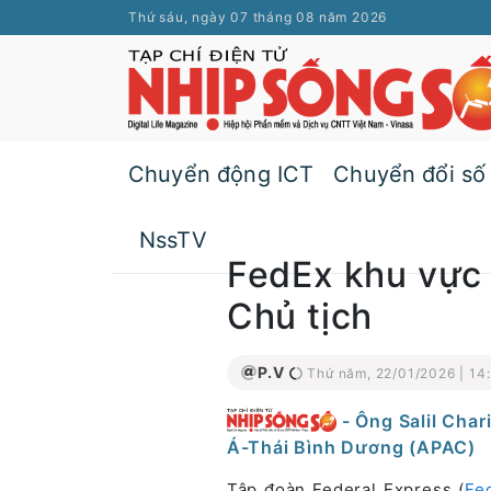
Thứ sáu, ngày 07 tháng 08 năm 2026
Chuyển động ICT
Chuyển đổi số
NssTV
FedEx khu vực
Chủ tịch
P.V
Thứ năm, 22/01/2026 | 14
- Ông Salil Cha
Á-Thái Bình Dương (APAC)
Tập đoàn Federal Express (
Fe