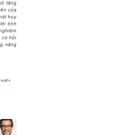
mô tăng
iên của
hát huy
ới tinh
 nghiệm
 cơ hội
ng năng
FedEx