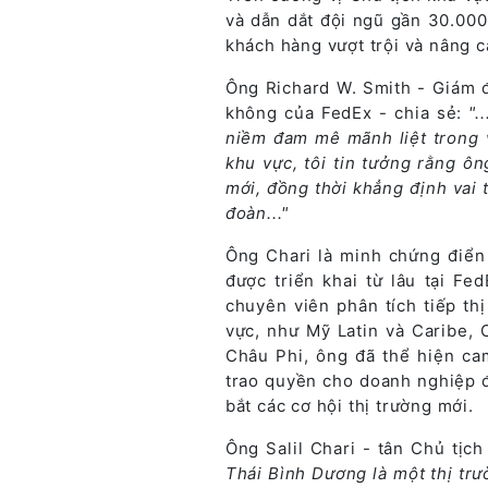
và dẫn dắt đội ngũ gần 30.000
khách hàng vượt trội và nâng c
Ông Richard W. Smith - Giám 
không của FedEx - chia sẻ:
".
niềm đam mê mãnh liệt trong v
khu vực, tôi tin tưởng rằng ô
mới, đồng thời khẳng định vai 
đoàn..."
Ông Chari là minh chứng điển
được triển khai từ lâu tại Fe
chuyên viên phân tích tiếp th
vực, như Mỹ Latin và Caribe,
Châu Phi, ông đã thể hiện ca
trao quyền cho doanh nghiệp 
bắt các cơ hội thị trường mới.
Ông Salil Chari - tân Chủ tị
Thái Bình Dương là một thị tr