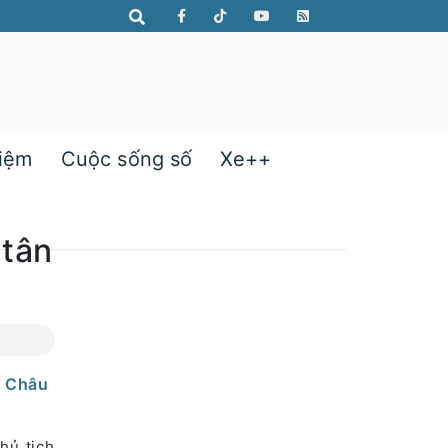
hiệm
Cuộc sống số
Xe++
 tân
c Châu
hủ tịch