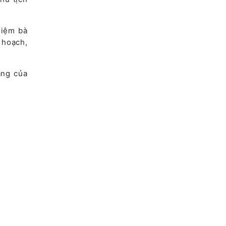
hiệm bà
 hoạch,
àng của