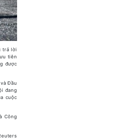
trả lời
ưu tiên
ng được
 và Đầu
ội đang
ủa cuộc
và Công
Reuters