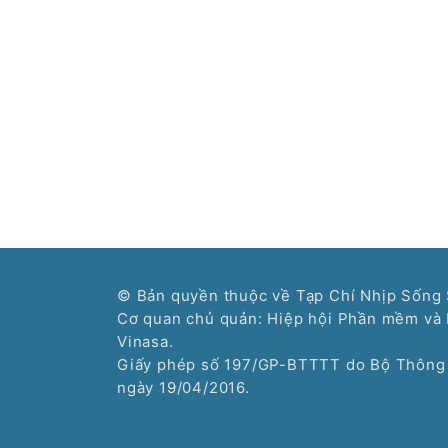
© Bản quyền thuộc về Tạp Chí Nhịp Sống 
Cơ quan chủ quản: Hiệp hội Phần mềm và 
Vinasa.
Giấy phép số 197/GP-BTTTT do Bộ Thông 
ngày 19/04/2016.