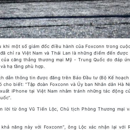
u khi một số giám đốc điều hành của Foxconn trong cuộc 
đã chỉ ra Việt Nam và Thái Lan là những điểm đến được 
g của căng thẳng thương mại Mỹ - Trung Quốc do đáp ứ
 và hạ tầng phù hợp.
ích dẫn thông tin được đăng trên Báo Đầu tư (Bộ Kế hoạch
đó cho biết: “Tập đoàn Foxconn và Ủy ban Nhân dân Hà N
xuất iPhone tại Việt Nam nhằm tránh những tác động c
uốc”.
n lời từ ông Vũ Tiến Lộc, Chủ tịch Phòng Thương mại 
 khả năng này với Foxconn”, ông Lộc xác nhận lại với 