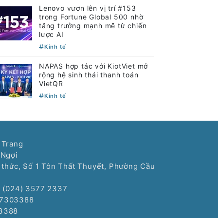
Lenovo vươn lên vị trí #153
trong Fortune Global 500 nhờ
tăng trưởng mạnh mẽ từ chiến
lược AI
Kinh tế
NAPAS hợp tác với KiotViet mở
rộng hệ sinh thái thanh toán
VietQR
Kinh tế
 Trang
 Ngợi
í thức, Số 1 Tôn Thất Thuyết, Phường Cầu
: (024) 3577 2337
77303388
3388