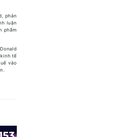
d, phản
nh luận
ản phẩm
 Donald
kinh tế
huế vào
n.