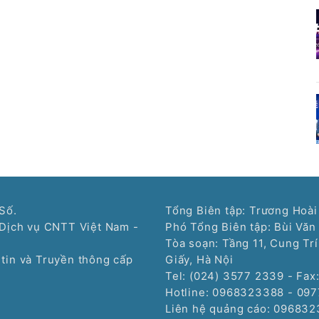
Số.
Tổng Biên tập: Trương Hoài
Dịch vụ CNTT Việt Nam -
Phó Tổng Biên tập: Bùi Văn
Tòa soạn: Tầng 11, Cung Tr
tin và Truyền thông cấp
Giấy, Hà Nội
Tel: (024) 3577 2339 - Fax
Hotline: 0968323388 - 09
Liên hệ quảng cáo:
096832