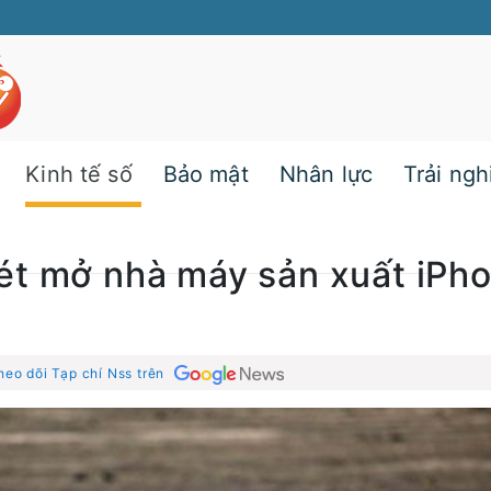
Kinh tế số
Bảo mật
Nhân lực
Trải ng
ét mở nhà máy sản xuất iPh
heo dõi Tạp chí Nss trên