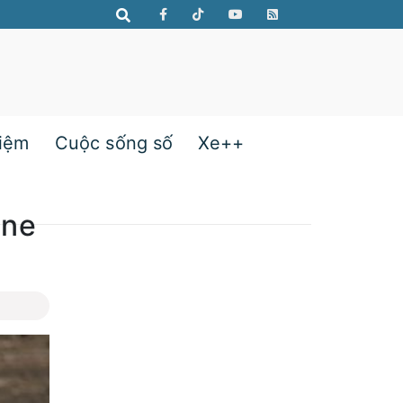
hiệm
Cuộc sống số
Xe++
one