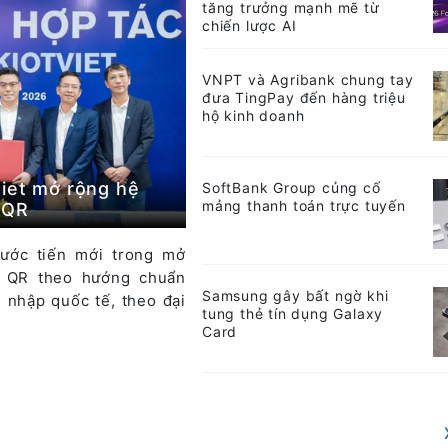
tăng trưởng mạnh mẽ từ
chiến lược AI
VNPT và Agribank chung tay
đưa TingPay đến hàng triệu
hộ kinh doanh
iet mở rộng hệ
SoftBank Group củng cố
mảng thanh toán trực tuyến
tQR
ước tiến mới trong mở
n QR theo hướng chuẩn
Samsung gây bất ngờ khi
i nhập quốc tế, theo đại
tung thẻ tín dụng Galaxy
Card