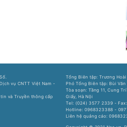
Số.
Tổng Biên tập: Trương Hoài
Dịch vụ CNTT Việt Nam -
Phó Tổng Biên tập: Bùi Văn
Tòa soạn: Tầng 11, Cung Tr
tin và Truyền thông cấp
Giấy, Hà Nội
Tel: (024) 3577 2339 - Fax
Hotline: 0968323388 - 09
Liên hệ quảng cáo:
096832