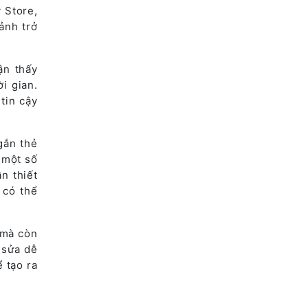
 Store,
ảnh trở
ận thấy
i gian.
tin cậy
gắn thẻ
 một số
n thiết
 có thể
 mà còn
 sửa dễ
 tạo ra