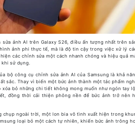
 sửa ảnh AI trên Galaxy S26, điều ấn tượng nhất trên s
ình ảnh phi thực tế, mà là độ tin cậy trong việc xử lý cá
c hiện các chỉnh sửa một cách nhanh chóng và hiệu quả m
 khi sử dụng.
a bộ công cụ chỉnh sửa ảnh AI của Samsung là khả năn
uất sắc. Thay vì biến một bức ảnh thành một tác phẩm ngh
p xóa bỏ những chi tiết không mong muốn như ngón tay lộ
iết, đồng thời cải thiện phông nền để bức ảnh trở nên 
 chụp ngoài trời, một lon bia vô tình xuất hiện trong khu
msung loại bỏ một cách tự nhiên, khiến bức ảnh trông h