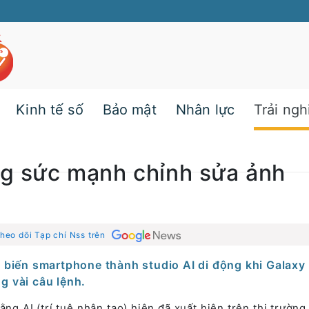
Kinh tế số
Bảo mật
Nhân lực
Trải ng
ng sức mạnh chỉnh sửa ảnh
heo dõi Tạp chí Nss trên
biến smartphone thành studio AI di động khi Galaxy
g vài câu lệnh.
ng AI (trí tuệ nhân tạo) hiện đã xuất hiện trên thị trường