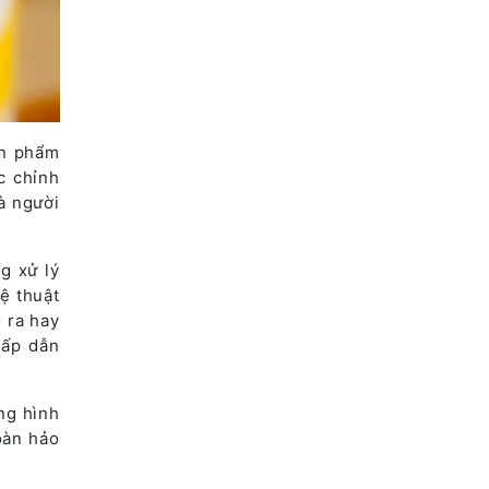
ản phẩm
c chỉnh
à người
g xử lý
ệ thuật
 ra hay
hấp dẫn
ng hình
oàn hảo