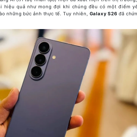
ại hiệu quả như mong đợi khi chúng đều có một điểm yế
ào những bức ảnh thực tế. Tuy nhiên,
Galaxy S26
đã chứn