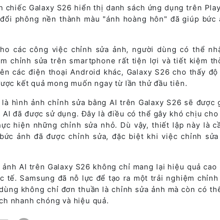
h chiếc Galaxy S26 hiển thị danh sách ứng dụng trên Play
y đổi phông nền thành màu "ánh hoàng hôn" đã giúp bức 
ho các công việc chỉnh sửa ảnh, người dùng có thể nh
m chỉnh sửa trên smartphone rất tiện lợi và tiết kiệm thờ
rên các điện thoại Android khác, Galaxy S26 cho thấy độ 
được kết quả mong muốn ngay từ lần thử đầu tiên.
 là hình ảnh chỉnh sửa bằng AI trên Galaxy S26 sẽ được 
 AI đã được sử dụng. Đây là điều có thể gây khó chịu cho
hực hiện những chỉnh sửa nhỏ. Dù vậy, thiết lập này là cầ
bức ảnh đã được chỉnh sửa, đặc biệt khi việc chỉnh sửa
 ảnh AI trên Galaxy S26 không chỉ mang lại hiệu quả cao
c tế. Samsung đã nỗ lực để tạo ra một trải nghiệm chỉnh
 dùng không chỉ đơn thuần là chỉnh sửa ảnh mà còn có thể
ch nhanh chóng và hiệu quả.