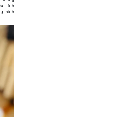
u: tính
g minh