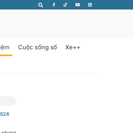
hiệm
Cuộc sống số
Xe++
 S26
, nhưng