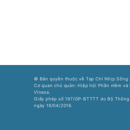
© Bản quyền thuộc về Tạp Chí Nhịp Sống 
Cơ quan chủ quản: Hiệp hội Phần mềm và 
Vinasa.
Giấy phép số 197/GP-BTTTT do Bộ Thông 
ngày 19/04/2016.