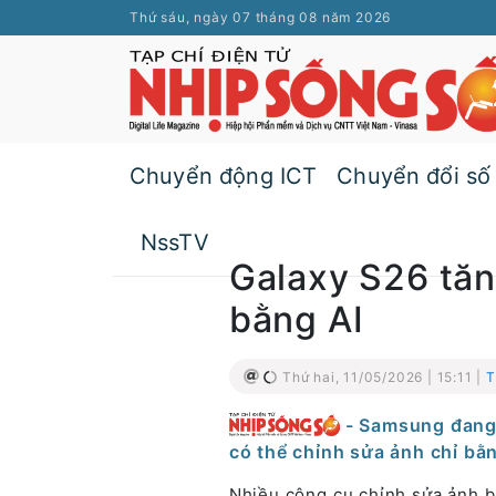
Thứ sáu, ngày 07 tháng 08 năm 2026
Chuyển động ICT
Chuyển đổi số
NssTV
Galaxy S26 tă
bằng AI
Thứ hai, 11/05/2026 | 15:11 |
T
- Samsung đang 
có thể chỉnh sửa ảnh chỉ bằn
Nhiều công cụ chỉnh sửa ảnh bằ