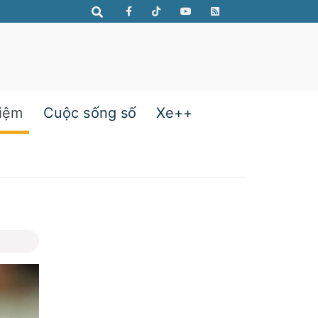
hiệm
Cuộc sống số
Xe++