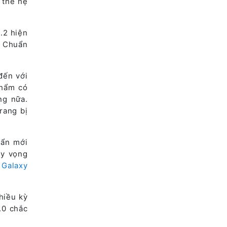
 thế hệ
.2 hiện
. Chuẩn
đến với
phẩm có
ng nữa.
rang bị
uẩn mới
Hy vọng
i
Galaxy
hiều kỳ
.0 chắc