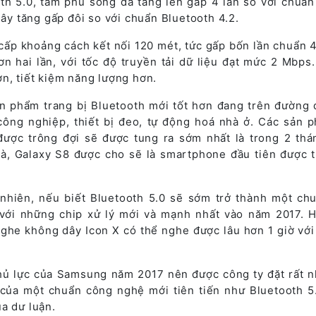
oth 5.0, tầm phủ sóng đã tăng lên gấp 4 lần so với chuẩn
dây tăng gấp đôi so với chuẩn Bluetooth 4.2.
cấp khoảng cách kết nối 120 mét, tức gấp bốn lần chuẩn 4
ơn hai lần, với tốc độ truyền tải dữ liệu đạt mức 2 Mbps
n, tiết kiệm năng lượng hơn.
ản phẩm trang bị Bluetooth mới tốt hơn đang trên đường 
công nghiệp, thiết bị đeo, tự động hoá nhà ở. Các sản 
được trông đợi sẽ được tung ra sớm nhất là trong 2 thá
 là, Galaxy S8 được cho sẽ là smartphone đầu tiên được t
 nhiên, nếu biết Bluetooth 5.0 sẽ sớm trở thành một ch
 với những chip xử lý mới và mạnh nhất vào năm 2017. 
nghe không dây Icon X có thể nghe được lâu hơn 1 giờ vớ
hủ lực của Samsung năm 2017 nên được công ty đặt rất n
 của một chuẩn công nghệ mới tiên tiến như Bluetooth 5
a dư luận.