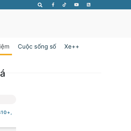
hiệm
Cuộc sống số
Xe++
iá
S10+,