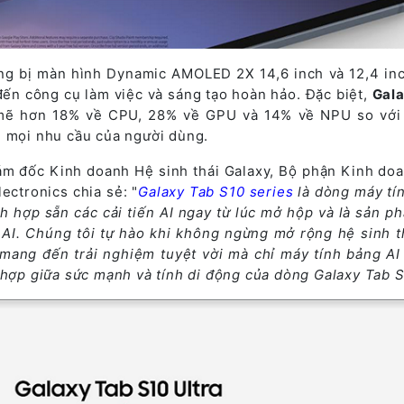
ang bị màn hình Dynamic AMOLED 2X 14,6 inch và 12,4 in
ến công cụ làm việc và sáng tạo hoàn hảo. Đặc biệt,
Gal
mẽ hơn 18% về CPU, 28% về GPU và 14% về NPU so với
g mọi nhu cầu của người dùng.
m đốc Kinh doanh Hệ sinh thái Galaxy, Bộ phận Kinh doa
ectronics chia sẻ: "
Galaxy Tab S10 series
là dòng máy tí
h hợp sẵn các cải tiến AI ngay từ lúc mở hộp và là sản p
 AI. Chúng tôi tự hào khi không ngừng mở rộng hệ sinh th
, mang đến trải nghiệm tuyệt vời mà chỉ máy tính bảng AI
 hợp giữa sức mạnh và tính di động của dòng Galaxy Tab S