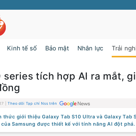
Kinh tế số
Bảo mật
Nhân lực
Trải ng
series tích hợp AI ra mắt, g
 đồng
27 |
Theo dõi Tạp chí Nss trên
 thức giới thiệu Galaxy Tab S10 Ultra và Galaxy Tab 
 của Samsung được thiết kế với tính năng AI đột phá.