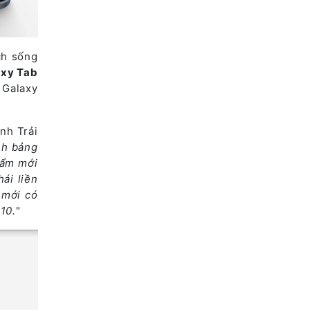
ch sống
axy Tab
 Galaxy
nh Trải
nh bảng
hẩm mới
ái liền
 mới có
10.
"