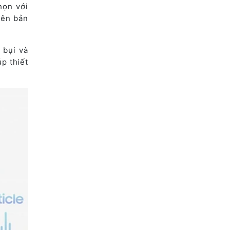
họn với
iên bản
 bụi và
p thiết