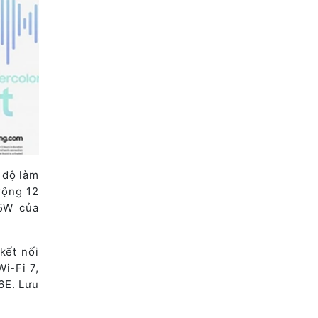
 độ làm
rộng 12
45W của
kết nối
i-Fi 7,
6E. Lưu