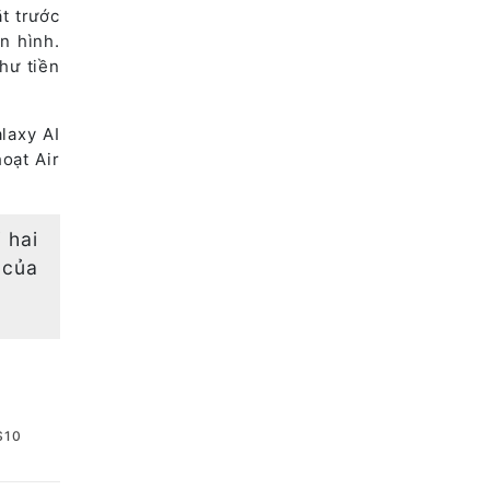
t trước
n hình.
hư tiền
laxy AI
oạt Air
 hai
 của
S10