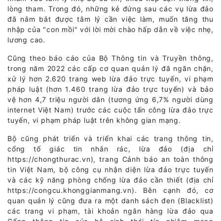
lòng tham. Trong đó, những kẻ đứng sau các vụ lừa đảo
đã nắm bắt được tâm lý cần việc làm, muốn tăng thu
nhập của "con mồi" với lời mời chào hấp dẫn về việc nhẹ,
lương cao.
Cũng theo báo cáo của Bộ Thông tin và Truyền thông,
trong năm 2022 các cấp cơ quan quản lý đã ngăn chặn,
xử lý hơn 2.620 trang web lừa đảo trực tuyến, vi phạm
pháp luật (hơn 1.460 trang lừa đảo trực tuyến) và bảo
vệ hơn 4,7 triệu người dân (tương ứng 6,7% người dùng
internet Việt Nam) trước các cuộc tấn công lừa đảo trực
tuyến, vi phạm pháp luật trên không gian mạng.
Bộ cũng phát triển và triển khai các trang thông tin,
cổng tố giác tin nhắn rác, lừa đảo (địa chỉ
https://chongthurac.vn), trang Cảnh báo an toàn thông
tin Việt Nam, bộ công cụ nhận diện lừa đảo trực tuyến
và các kỹ năng phòng chống lừa đảo cần thiết (địa chỉ
https://congcu.khonggianmang.vn). Bên cạnh đó, cơ
quan quản lý cũng đưa ra một danh sách đen (Blacklist)
các trang vi phạm, tài khoản ngân hàng lừa đảo qua