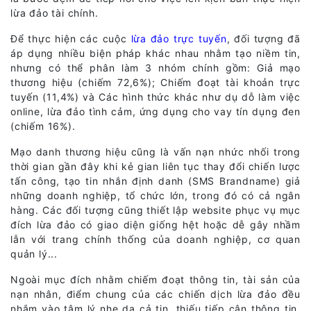
lừa đảo tài chính.
Để thực hiện các cuộc
lừa đảo trực tuyến
, đối tượng đã
áp dụng nhiều biện pháp khác nhau nhằm tạo niềm tin,
nhưng có thể phân làm 3 nhóm chính gồm: Giả mạo
thương hiệu (chiếm 72,6%); Chiếm đoạt tài khoản trực
tuyến (11,4%) và Các hình thức khác như dụ dỗ làm việc
online, lừa đảo tình cảm, ứng dụng cho vay tín dụng đen
(chiếm 16%).
Mạo danh thương hiệu cũng là vấn nạn nhức nhối trong
thời gian gần đây khi kẻ gian liên tục thay đổi chiến lược
tấn công, tạo tin nhắn định danh (SMS Brandname) giả
những doanh nghiệp, tổ chức lớn, trong đó có cả ngân
hàng. Các đối tượng cũng thiết lập website phục vụ mục
đích lừa đảo có giao diện giống hệt hoặc dễ gây nhầm
lẫn với trang chính thống của doanh nghiệp, cơ quan
quản lý...
Ngoài mục đích nhằm chiếm đoạt thông tin, tài sản của
nạn nhân, điểm chung của các chiến dịch lừa đảo đều
nhắm vào tâm lý nhẹ dạ cả tin, thiếu tiếp cận thông tin,