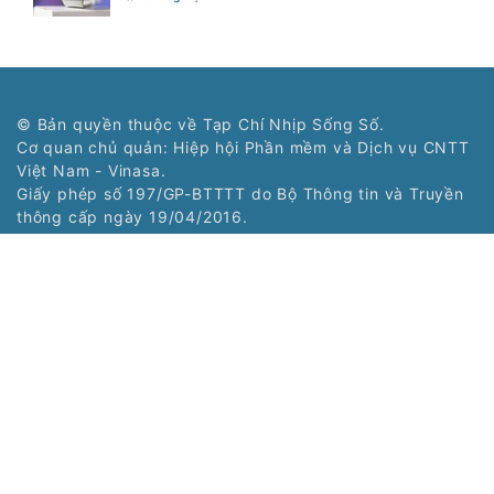
© Bản quyền thuộc về Tạp Chí Nhịp Sống Số.
Cơ quan chủ quản: Hiệp hội Phần mềm và Dịch vụ CNTT
Việt Nam - Vinasa.
Giấy phép số 197/GP-BTTTT do Bộ Thông tin và Truyền
thông cấp ngày 19/04/2016.
Tổng Biên tập: Trương Hoài Trang
Phó Tổng Biên tập: Bùi Văn Ngợi
Tòa soạn: Tầng 11, Cung Trí thức, Số 1 Tôn Thất Thuyết,
Phường Cầu Giấy, Hà Nội
Tel: (024) 3577 2339 - Fax: (024) 3577 2337
Hotline: 0968323388 - 0977303388
Liên hệ quảng cáo:
0968323388
Copyright © 2021 Nss.vn. Phát triển bởi
VIETNAMPEDIA.com