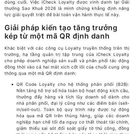
dùng cuối. Việc iCheck Loyalty được vinh danh tại Giải
thưởng Sao Khuê 2026 là minh chứng khẳng định năng
lực giải quyết triệt để bài toán vận hành thực tế này.
Giải pháp kiến tạo tăng trưởng
kép từ một mã QR định danh
Khác biệt với các công cụ Loyalty truyền thống trên thị
trường, hạ tầng quản trị tập trung của iCheck Loyalty
cho phép doanh nghiệp sản xuất và phân phối tác động
đồng thời vào cả hai mắt xích cốt lõi của chuỗi cung ứng
thông qua một mã QR định danh:
QR Code Loyalty cho hệ thống phân phối (B2B):
Nền tảng hỗ trợ số hóa toàn bộ hoạt động kích cầu,
thưởng đẩy hàng và tích lũy doanh số dành cho
nhà phân phối, đại lý cũng như các điểm bán (sell-
in/sell-out). Toàn bộ quy trình này được tự động
hóa qua mã QR trên thùng hàng, giúp các doanh
nghiệp hạn chế tối đa nguy cơ thất thoát tài chính,
giảm thiểu sai sót đối soát giấy tờ thủ công, đồng