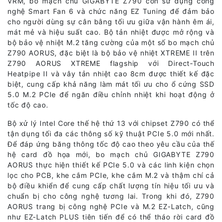
VRM, bo mạch chủ GIGABYTE Z790 còn sử dụng công
nghệ Smart Fan 6 và chức năng EZ Tuning để đảm bảo
cho người dùng sự cân bằng tối ưu giữa vận hành êm ái,
mát mẻ và hiệu suất cao. Bộ tản nhiệt được mở rộng và
bộ bảo vệ nhiệt M.2 tăng cường của một số bo mạch chủ
Z790 AORUS, đặc biệt là bộ bảo vệ nhiệt XTREME II trên
Z790 AORUS XTREME flagship với Direct-Touch
Heatpipe II và vây tản nhiệt cao 8cm được thiết kế đặc
biệt, cung cấp khả năng làm mát tối ưu cho ổ cứng SSD
5.0 M.2 PCIe để ngăn điều chỉnh nhiệt khi hoạt động ở
tốc độ cao.
Bộ xử lý Intel Core thế hệ thứ 13 với chipset Z790 có thể
tận dụng tối đa các thông số kỹ thuật PCIe 5.0 mới nhất.
Để đáp ứng băng thông tốc độ cao theo yêu cầu của thế
hệ card đồ họa mới, bo mạch chủ GIGABYTE Z790
AORUS thực hiện thiết kế PCIe 5.0 và các linh kiện chọn
lọc cho PCB, khe cắm PCIe, khe cắm M.2 và thậm chí cả
bộ điều khiển để cung cấp chất lượng tín hiệu tối ưu và
chuẩn bị cho công nghệ tương lai. Trong khi đó, Z790
AORUS trang bị công nghệ PCIe và M.2 EZ-Latch, cũng
như EZ-Latch PLUS tiên tiến để có thể tháo rời card đồ