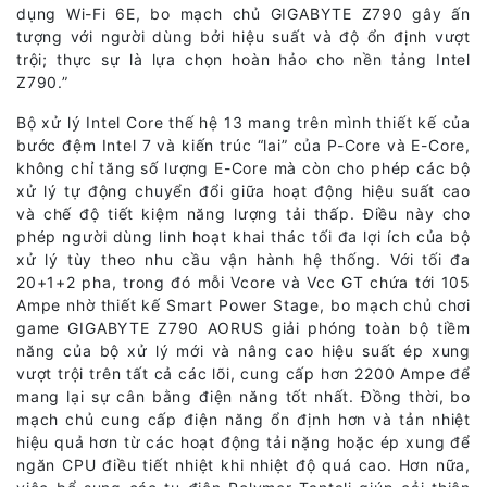
dụng Wi-Fi 6E, bo mạch chủ GIGABYTE Z790 gây ấn
tượng với người dùng bởi hiệu suất và độ ổn định vượt
trội; thực sự là lựa chọn hoàn hảo cho nền tảng Intel
Z790.”
Bộ xử lý Intel Core thế hệ 13 mang trên mình thiết kế của
bước đệm Intel 7 và kiến ​​trúc “lai” của P-Core và E-Core,
không chỉ tăng số lượng E-Core mà còn cho phép các bộ
xử lý tự động chuyển đổi giữa hoạt động hiệu suất cao
và chế độ tiết kiệm năng lượng tải thấp. Điều này cho
phép người dùng linh hoạt khai thác tối đa lợi ích của bộ
xử lý tùy theo nhu cầu vận hành hệ thống. Với tối đa
20+1+2 pha, trong đó mỗi Vcore và Vcc GT chứa tới 105
Ampe nhờ thiết kế Smart Power Stage, bo mạch chủ chơi
game GIGABYTE Z790 AORUS giải phóng toàn bộ tiềm
năng của bộ xử lý mới và nâng cao hiệu suất ép xung
vượt trội trên tất cả các lõi, cung cấp hơn 2200 Ampe để
mang lại sự cân bằng điện năng tốt nhất. Đồng thời, bo
mạch chủ cung cấp điện năng ổn định hơn và tản nhiệt
hiệu quả hơn từ các hoạt động tải nặng hoặc ép xung để
ngăn CPU điều tiết nhiệt khi nhiệt độ quá cao. Hơn nữa,