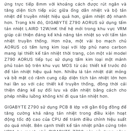
ứng trực tiếp 8mm với khoảng cách được rút ngắn và
tăng diện tích tiếp xúc giữa ống dẫn nhiệt và bộ tản
nhiệt để truyền nhiệt hiệu quả hơn, giảm nhiệt độ nhanh
hơn. Trong khi đó, GIGABYTE Z790 AORUS sử dụng tấm
tản nhiệt LAIRD 12W/mK thế hệ mới trong khu vực VRM
giúp cải thiện đáng kể khả năng tản nhiệt so với tấm tản
nhiệt truyền thống. Hơn nữa, một vài bo mạch chủ
AORUS có tấm lưng kim loại với lớp phủ nano carbon
mang lại thiết kế tản nhiệt thời trang, còn một vài model
Z790 AORUS tiếp tục sử dụng tấm kim loại một mảnh
phủ toàn bộ trên khu vực MOS từ các thiết kế trước đó
để tản nhiệt hiệu quả hơn. Nhiều lá tản nhiệt dát mỏng
và bề mặt có rãnh cung cấp diện tích tản nhiệt lớn hơn
hai lần so với các thiết kế truyền thống, đồng thời cải
thiện đáng kể sự đối lưu và dẫn nhiệt bằng cách cho
phép nhiều luồng không khí đi qua tản nhiệt hơn.
GIGABYTE Z790 sử dụng PCB 8 lớp với gần 60g đồng để
tăng cường khả năng tản nhiệt trong điều kiện hoạt
động tốc độ cao của CPU để tránh điều chỉnh hiệu suất
do quá nhiệt. Bên cạnh thiết kế tản nhiệt phần cứng trên