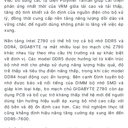
việc bổ sung các tụ điện Polymer Tantali giúp cải thiện
phản ứng nhất thời của VRM giữa tải cao và tải thấp,
tăng độ tinh khiết và ổn định của nguồn điện cho bộ xử
lý, đồng thời cung cấp nền tảng năng lượng dồi dào và
vững chắc để người dùng không phải lo lắng về việc ép
xung.
Nền tảng Intel Z790 có thể hỗ trợ cả bộ nhớ DDR5 và
DDR4, GIGABYTE ra mắt nhiều loại bo mạch chủ Z790
khác nhau tùy theo nhu cầu thị trường và sự khác biệt
về định vị. Các model DDR5 được hưởng lợi từ kiến trúc
bộ nhớ mới cho phép sử dụng năng lượng hiệu quả, độ
trễ thấp và tiêu thụ điện năng thấp, trong khi các model
DDR4 hoạt động cực ấn tượng. Bên cạnh Định tuyến bộ
nhớ được bảo vệ nổi tiếng của DIMM bộ nhớ SMD và
giáp kim loại kép, bo mạch chủ GIGABYTE Z790 còn áp
dụng PCB và bố cục trở kháng thấp thế hệ mới để người
dùng tận hưởng hiệu suất ép xung bộ nhớ cao cấp với
độ bền và độ ổn định cao hơn. Các thử nghiệm thực tế
cũng khẳng định hiệu năng tăng cường ép xung lên đến
DDR5-7600.