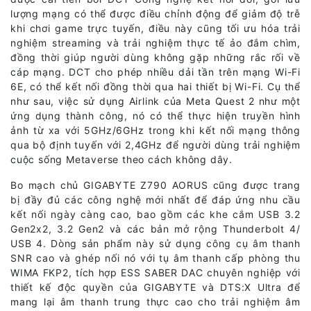
lượng mạng có thể được điều chỉnh động để giảm độ trễ
khi chơi game trực tuyến, điều này cũng tối ưu hóa trải
nghiệm streaming và trải nghiệm thực tế ảo đắm chìm,
đồng thời giúp người dùng không gặp những rắc rối về
cáp mạng. DCT cho phép nhiều dải tần trên mạng Wi-Fi
6E, có thể kết nối đồng thời qua hai thiết bị Wi-Fi. Cụ thể
như sau, việc sử dụng Airlink của Meta Quest 2 như một
ứng dụng thành công, nó có thể thực hiện truyền hình
ảnh từ xa với 5GHz/6GHz trong khi kết nối mạng thông
qua bộ định tuyến với 2,4GHz để người dùng trải nghiệm
cuộc sống Metaverse theo cách không dây.
Bo mạch chủ GIGABYTE Z790 AORUS cũng được trang
bị đầy đủ các công nghệ mới nhất để đáp ứng nhu cầu
kết nối ngày càng cao, bao gồm các khe cắm USB 3.2
Gen2x2, 3.2 Gen2 và các bản mở rộng Thunderbolt 4/
USB 4. Dòng sản phẩm này sử dụng công cụ âm thanh
SNR cao và ghép nối nó với tụ âm thanh cấp phòng thu
WIMA FKP2, tích hợp ESS SABER DAC chuyên nghiệp với
thiết kế độc quyền của GIGABYTE và DTS:X Ultra để
mang lại âm thanh trung thực cao cho trải nghiệm âm