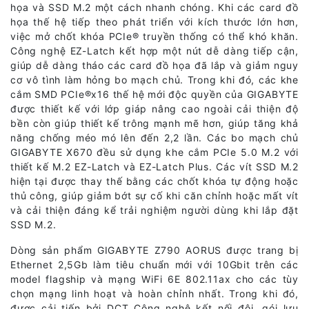
họa và SSD M.2 một cách nhanh chóng. Khi các card đồ
họa thế hệ tiếp theo phát triển với kích thước lớn hơn,
việc mở chốt khóa PCIe® truyền thống có thể khó khăn.
Công nghệ EZ-Latch kết hợp một nút dễ dàng tiếp cận,
giúp dễ dàng tháo các card đồ họa đã lắp và giảm nguy
cơ vô tình làm hỏng bo mạch chủ. Trong khi đó, các khe
cắm SMD PCIe®x16 thế hệ mới độc quyền của GIGABYTE
được thiết kế với lớp giáp nâng cao ngoài cải thiện độ
bền còn giúp thiết kế trông mạnh mẽ hơn, giúp tăng khả
năng chống méo mó lên đến 2,2 lần. Các bo mạch chủ
GIGABYTE X670 đều sử dụng khe cắm PCIe 5.0 M.2 với
thiết kế M.2 EZ-Latch và EZ-Latch Plus. Các vít SSD M.2
hiện tại được thay thế bằng các chốt khóa tự động hoặc
thủ công, giúp giảm bớt sự cố khi căn chỉnh hoặc mất vít
và cải thiện đáng kể trải nghiệm người dùng khi lắp đặt
SSD M.2.
Dòng sản phẩm GIGABYTE Z790 AORUS được trang bị
Ethernet 2,5Gb làm tiêu chuẩn mới với 10Gbit trên các
model flagship và mạng WiFi 6E 802.11ax cho các tùy
chọn mạng linh hoạt và hoàn chỉnh nhất. Trong khi đó,
được cải tiến bởi DCT Công nghệ kết nối đôi, gói lưu