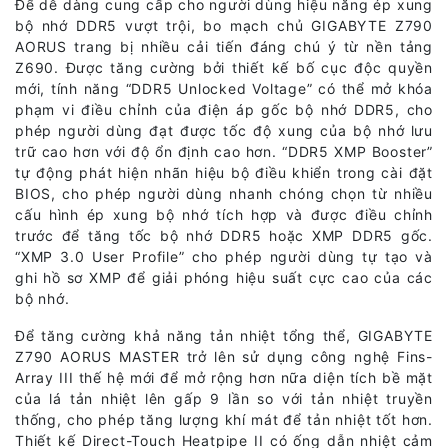
Để dễ dàng cung cấp cho người dùng hiệu năng ép xung
bộ nhớ DDR5 vượt trội, bo mạch chủ GIGABYTE Z790
AORUS trang bị nhiều cải tiến đáng chú ý từ nền tảng
Z690. Được tăng cường bởi thiết kế bố cục độc quyền
mới, tính năng “DDR5 Unlocked Voltage” có thể mở khóa
phạm vi điều chỉnh của điện áp gốc bộ nhớ DDR5, cho
phép người dùng đạt được tốc độ xung của bộ nhớ lưu
trữ cao hơn với độ ổn định cao hơn. “DDR5 XMP Booster”
tự động phát hiện nhãn hiệu bộ điều khiển trong cài đặt
BIOS, cho phép người dùng nhanh chóng chọn từ nhiều
cấu hình ép xung bộ nhớ tích hợp và được điều chỉnh
trước để tăng tốc bộ nhớ DDR5 hoặc XMP DDR5 gốc.
“XMP 3.0 User Profile” cho phép người dùng tự tạo và
ghi hồ sơ XMP để giải phóng hiệu suất cực cao của các
bộ nhớ.
Để tăng cường khả năng tản nhiệt tổng thể, GIGABYTE
Z790 AORUS MASTER trở lên sử dụng công nghệ Fins-
Array III thế hệ mới để mở rộng hơn nữa diện tích bề mặt
của lá tản nhiệt lên gấp 9 lần so với tản nhiệt truyền
thống, cho phép tăng lượng khí mát để tản nhiệt tốt hơn.
Thiết kế Direct-Touch Heatpipe II có ống dẫn nhiệt cảm