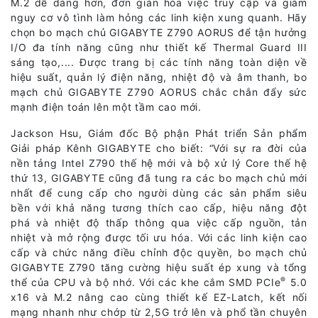
M.2 dễ dàng hơn, đơn giản hóa việc truy cập và giảm
nguy cơ vô tình làm hỏng các linh kiện xung quanh. Hãy
chọn bo mạch chủ GIGABYTE Z790 AORUS để tận hưởng
I/O đa tính năng cũng như thiết kế Thermal Guard III
sáng tạo,.... Được trang bị các tính năng toàn diện về
hiệu suất, quản lý điện năng, nhiệt độ và âm thanh, bo
mạch chủ GIGABYTE Z790 AORUS chắc chắn đẩy sức
mạnh điện toán lên một tầm cao mới.
Jackson Hsu, Giám đốc Bộ phận Phát triển Sản phẩm
Giải pháp Kênh GIGABYTE cho biết: “Với sự ra đời của
nền tảng Intel Z790 thế hệ mới và bộ xử lý Core thế hệ
thứ 13, GIGABYTE cũng đã tung ra các bo mạch chủ mới
nhất để cung cấp cho người dùng các sản phẩm siêu
bền với khả năng tương thích cao cấp, hiệu năng đột
phá và nhiệt độ thấp thông qua việc cấp nguồn, tản
nhiệt và mở rộng được tối ưu hóa. Với các linh kiện cao
cấp và chức năng điều chỉnh độc quyền, bo mạch chủ
GIGABYTE Z790 tăng cường hiệu suất ép xung và tổng
®
thể của CPU và bộ nhớ. Với các khe cắm SMD PCIe
5.0
x16 và M.2 nâng cao cùng thiết kế EZ-Latch, kết nối
mạng nhanh như chớp từ 2,5G trở lên và phổ tần chuyên