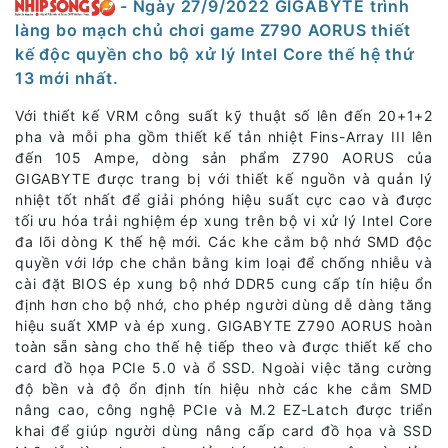
- Ngày 27/9/2022 GIGABYTE trình
làng bo mạch chủ chơi game Z790 AORUS thiết
kế độc quyền cho bộ xử lý Intel Core thế hệ thứ
13 mới nhất.
Với thiết kế VRM công suất kỹ thuật số lên đến 20+1+2
pha và mỗi pha gồm thiết kế tản nhiệt Fins-Array III lên
đến 105 Ampe, dòng sản phẩm Z790 AORUS của
GIGABYTE được trang bị với thiết kế nguồn và quản lý
nhiệt tốt nhất để giải phóng hiệu suất cực cao và được
tối ưu hóa trải nghiệm ép xung trên bộ vi xử lý Intel Core
đa lõi dòng K thế hệ mới. Các khe cắm bộ nhớ SMD độc
quyền với lớp che chắn bằng kim loại để chống nhiễu và
cài đặt BIOS ép xung bộ nhớ DDR5 cung cấp tín hiệu ổn
định hơn cho bộ nhớ, cho phép người dùng dễ dàng tăng
hiệu suất XMP và ép xung. GIGABYTE Z790 AORUS hoàn
toàn sẵn sàng cho thế hệ tiếp theo và được thiết kế cho
card đồ họa PCIe 5.0 và ổ SSD. Ngoài việc tăng cường
độ bền và độ ổn định tín hiệu nhờ các khe cắm SMD
nâng cao, công nghệ PCIe và M.2 EZ-Latch được triển
khai để giúp người dùng nâng cấp card đồ họa và SSD