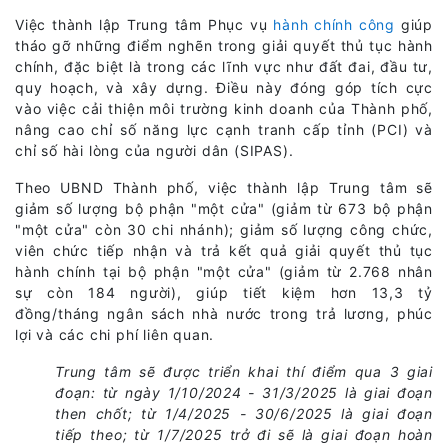
Việc thành lập Trung tâm Phục vụ
hành chính công
giúp
tháo gỡ những điểm nghẽn trong giải quyết thủ tục hành
chính, đặc biệt là trong các lĩnh vực như đất đai, đầu tư,
quy hoạch, và xây dựng. Điều này đóng góp tích cực
vào việc cải thiện môi trường kinh doanh của Thành phố,
nâng cao chỉ số năng lực cạnh tranh cấp tỉnh (PCI) và
chỉ số hài lòng của người dân (SIPAS).
Theo UBND Thành phố, việc thành lập Trung tâm sẽ
giảm số lượng bộ phận "một cửa" (giảm từ 673 bộ phận
"một cửa" còn 30 chi nhánh); giảm số lượng công chức,
viên chức tiếp nhận và trả kết quả giải quyết thủ tục
hành chính tại bộ phận "một cửa" (giảm từ 2.768 nhân
sự còn 184 người), giúp tiết kiệm hơn 13,3 tỷ
đồng/tháng ngân sách nhà nước trong trả lương, phúc
lợi và các chi phí liên quan.
Trung tâm sẽ được triển khai thí điểm qua 3 giai
đoạn: từ ngày 1/10/2024 - 31/3/2025 là giai đoạn
then chốt; từ 1/4/2025 - 30/6/2025 là giai đoạn
tiếp theo; từ 1/7/2025 trở đi sẽ là giai đoạn hoàn