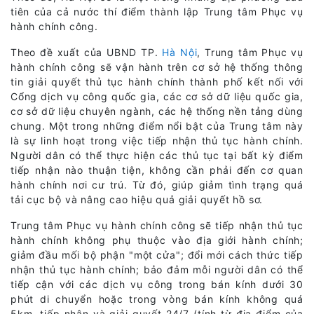
tiên của cả nước thí điểm thành lập Trung tâm Phục vụ
hành chính công.
Theo đề xuất của UBND TP.
Hà Nội
, Trung tâm Phục vụ
hành chính công sẽ vận hành trên cơ sở hệ thống thông
tin giải quyết thủ tục hành chính thành phố kết nối với
Cổng dịch vụ công quốc gia, các cơ sở dữ liệu quốc gia,
cơ sở dữ liệu chuyên ngành, các hệ thống nền tảng dùng
chung. Một trong những điểm nổi bật của Trung tâm này
là sự linh hoạt trong việc tiếp nhận thủ tục hành chính.
Người dân có thể thực hiện các thủ tục tại bất kỳ điểm
tiếp nhận nào thuận tiện, không cần phải đến cơ quan
hành chính nơi cư trú. Từ đó, giúp giảm tình trạng quá
tải cục bộ và nâng cao hiệu quả giải quyết hồ sơ.
Trung tâm Phục vụ hành chính công sẽ tiếp nhận thủ tục
hành chính không phụ thuộc vào địa giới hành chính;
giảm đầu mối bộ phận "một cửa"; đổi mới cách thức tiếp
nhận thủ tục hành chính; bảo đảm mỗi người dân có thể
tiếp cận với các dịch vụ công trong bán kính dưới 30
phút di chuyển hoặc trong vòng bán kính không quá
5km, tiếp nhận và giải quyết 24/7 (tính từ địa điểm của