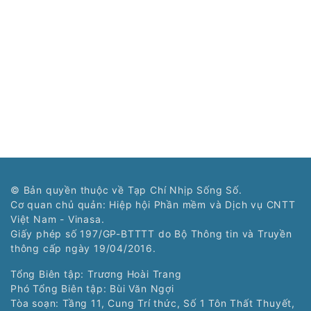
© Bản quyền thuộc về Tạp Chí Nhịp Sống Số.
Cơ quan chủ quản: Hiệp hội Phần mềm và Dịch vụ CNTT
Việt Nam - Vinasa.
Giấy phép số 197/GP-BTTTT do Bộ Thông tin và Truyền
thông cấp ngày 19/04/2016.
Tổng Biên tập: Trương Hoài Trang
Phó Tổng Biên tập: Bùi Văn Ngợi
Tòa soạn: Tầng 11, Cung Trí thức, Số 1 Tôn Thất Thuyết,