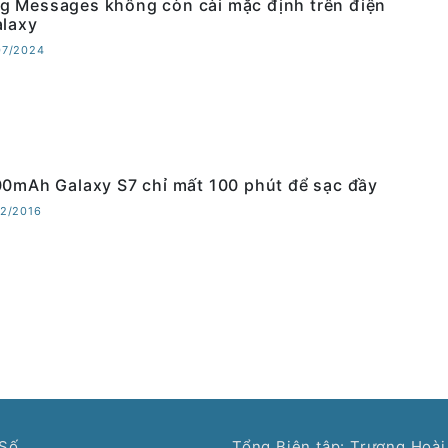
 Messages không còn cài mặc định trên điện
alaxy
07/2024
00mAh Galaxy S7 chỉ mất 100 phút để sạc đầy
02/2016
Số.
Tổng Biên tập: Trương Hoài