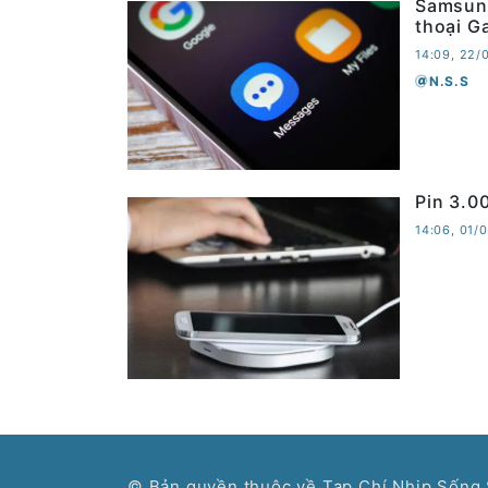
Samsung
thoại G
14:09, 22/
N.S.S
Pin 3.0
14:06, 01/
© Bản quyền thuộc về Tạp Chí Nhịp Sống 