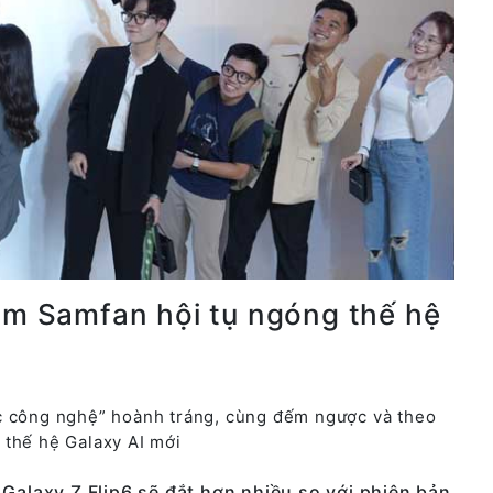
răm Samfan hội tụ ngóng thế hệ
c công nghệ” hoành tráng, cùng đếm ngược và theo
 thế hệ Galaxy AI mới
 Galaxy Z Flip6 sẽ đắt hơn nhiều so với phiên bản