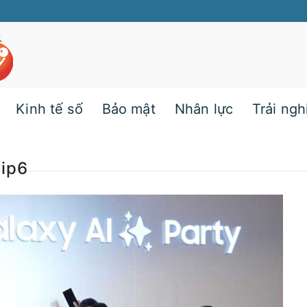
Kinh tế số
Bảo mật
Nhân lực
Trải ng
lip6