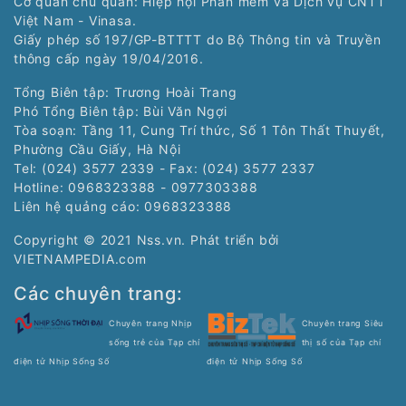
Cơ quan chủ quản: Hiệp hội Phần mềm và Dịch vụ CNTT
Việt Nam - Vinasa.
Giấy phép số 197/GP-BTTTT do Bộ Thông tin và Truyền
thông cấp ngày 19/04/2016.
Tổng Biên tập: Trương Hoài Trang
Phó Tổng Biên tập: Bùi Văn Ngợi
Tòa soạn: Tầng 11, Cung Trí thức, Số 1 Tôn Thất Thuyết,
Phường Cầu Giấy, Hà Nội
Tel: (024) 3577 2339 - Fax: (024) 3577 2337
Hotline: 0968323388 - 0977303388
Liên hệ quảng cáo:
0968323388
Copyright © 2021 Nss.vn. Phát triển bởi
VIETNAMPEDIA.com
Các chuyên trang:
Chuyên trang Nhịp
Chuyên trang Siêu
sống trẻ của Tạp chí
thị số của Tạp chí
điện tử Nhịp Sống Số
điện tử Nhịp Sống Số