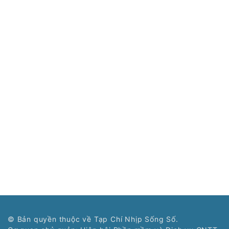
© Bản quyền thuộc về Tạp Chí Nhịp Sống Số.