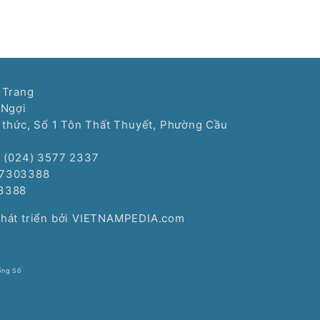
 Trang
 Ngợi
í thức, Số 1 Tôn Thất Thuyết, Phường Cầu
: (024) 3577 2337
77303388
3388
Phát triển bởi VIETNAMPEDIA.com
ống Số