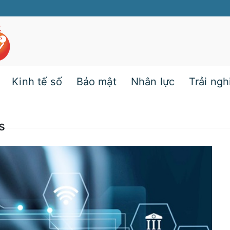
Kinh tế số
Bảo mật
Nhân lực
Trải ng
s