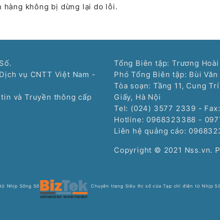
 hàng không bị dừng lại do lỗi.
Số.
Tổng Biên tập: Trương Hoài
Dịch vụ CNTT Việt Nam -
Phó Tổng Biên tập: Bùi Văn
Tòa soạn: Tầng 11, Cung Tr
tin và Truyền thông cấp
Giấy, Hà Nội
Tel: (024) 3577 2339 - Fax
Hotline: 0968323388 - 09
Liên hệ quảng cáo:
096832
Copyright © 2021 Nss.vn. 
 tử Nhịp Sống Số
Chuyên trang Siêu thị số của Tạp chí điện tử Nhịp S