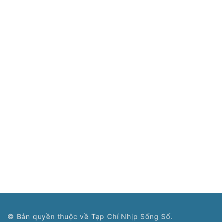
© Bản quyền thuộc về Tạp Chí Nhịp Sống Số.