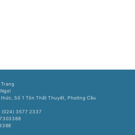
 Trang
 Ngợi
í thức, Số 1 Tôn Thất Thuyết, Phường Cầu
: (024) 3577 2337
77303388
3388