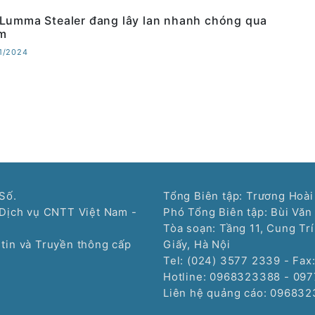
Lumma Stealer đang lây lan nhanh chóng qua
m
11/2024
Số.
Tổng Biên tập: Trương Hoài
Dịch vụ CNTT Việt Nam -
Phó Tổng Biên tập: Bùi Văn
Tòa soạn: Tầng 11, Cung Tr
tin và Truyền thông cấp
Giấy, Hà Nội
Tel: (024) 3577 2339 - Fax
Hotline: 0968323388 - 09
Liên hệ quảng cáo:
096832