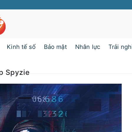
Kinh tế số
Bảo mật
Nhân lực
Trải ng
p Spyzie