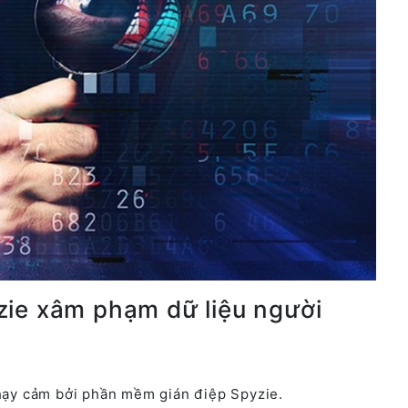
ie xâm phạm dữ liệu người
nhạy cảm bởi phần mềm gián điệp Spyzie.