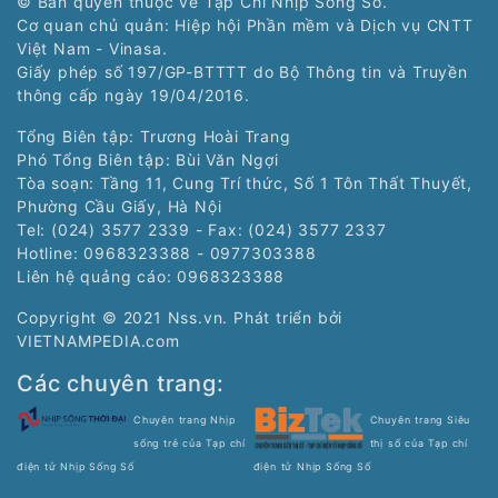
© Bản quyền thuộc về Tạp Chí Nhịp Sống Số.
Cơ quan chủ quản: Hiệp hội Phần mềm và Dịch vụ CNTT
Việt Nam - Vinasa.
Giấy phép số 197/GP-BTTTT do Bộ Thông tin và Truyền
thông cấp ngày 19/04/2016.
Tổng Biên tập: Trương Hoài Trang
Phó Tổng Biên tập: Bùi Văn Ngợi
Tòa soạn: Tầng 11, Cung Trí thức, Số 1 Tôn Thất Thuyết,
Phường Cầu Giấy, Hà Nội
Tel: (024) 3577 2339 - Fax: (024) 3577 2337
Hotline: 0968323388 - 0977303388
Liên hệ quảng cáo:
0968323388
Copyright © 2021 Nss.vn. Phát triển bởi
VIETNAMPEDIA.com
Các chuyên trang:
Chuyên trang Nhịp
Chuyên trang Siêu
sống trẻ của Tạp chí
thị số của Tạp chí
điện tử Nhịp Sống Số
điện tử Nhịp Sống Số