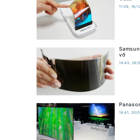
11:09, 19/
Samsung
vỡ
14:43, 26/
Panason
16:41, 20/