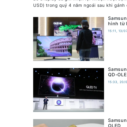
USD) trong quý 4 năm ngoái sau khi gánh 
Samsung
hình từ
15:11, 13/
Samsung
QD-OL
15:33, 20/
Samsung
OLED