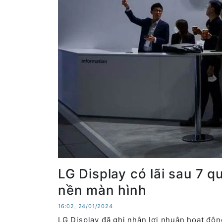
LG Display có lãi sau 7 
nền màn hình
16:02, 24/01/2024
LG Display đã ghi nhận lợi nhuận hoạt độn