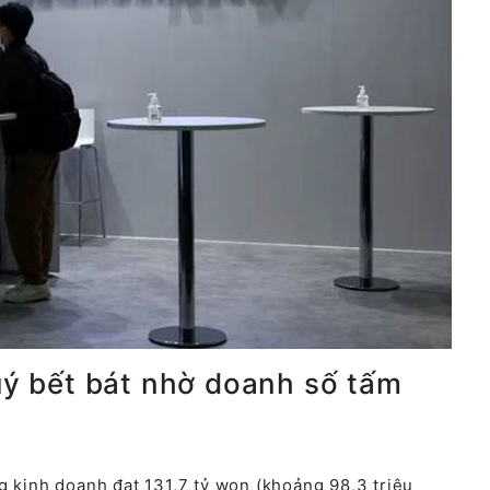
quý bết bát nhờ doanh số tấm
g kinh doanh đạt 131,7 tỷ won (khoảng 98,3 triệu