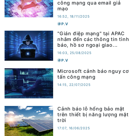
công mạng qua email giả
mạo
16:52, 18/11/2025
P.V
"Gián điệp mạng" tại APAC
nhắm đến các thông tin tình
báo, hồ sơ ngoại giao...
16:03, 25/08/2025
P.V
Microsoft cảnh báo nguy cơ
tấn công mạng
14:15, 22/07/2025
Cảnh báo lỗ hổng bảo mật
trên thiết bị năng lượng mặt
trời
17:07, 16/06/2025