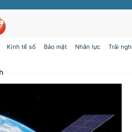
Kinh tế số
Bảo mật
Nhân lực
Trải ng
h