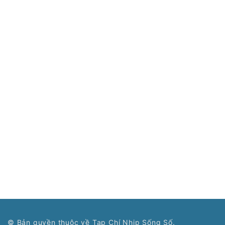
© Bản quyền thuộc về Tạp Chí Nhịp Sống Số.