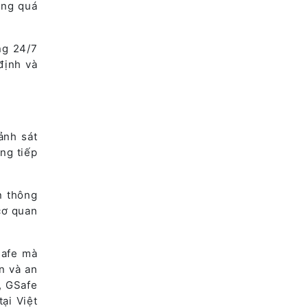
ong quá
ng 24/7
định và
ảnh sát
ng tiếp
n thông
cơ quan
Safe mà
n và an
, GSafe
ại Việt