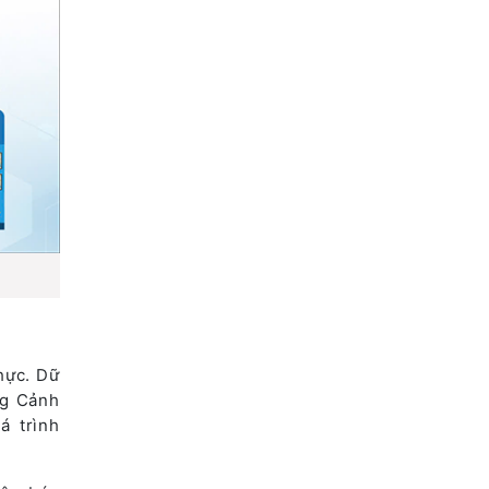
hực. Dữ
ng Cảnh
á trình