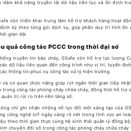
 đảm khả năng truyền tải dữ liệu liên tục và ổn định tr
afe còn triển khai trung tâm hỗ trợ khách hàng hoạt độ
định kỳ theo từng gói dịch vụ, góp phần duy trì tính ổn 
hời gian dài.
u quả công tác PCCC trong thời đại số
thống truyền tin báo cháy, GSafe còn hỗ trợ lực lượng C
c dữ liệu liên quan đến công trình như vị trí, tuyến đườ
ác thông tin phục vụ công tác xử lý hiện trường.
sở và cơ quan chức năng giúp rút ngắn thời gian tiếp nhậ
p trong công tác phòng cháy chữa cháy, đồng thời hỗ trợ 
quản trị rủi ro trên nền tảng số.
ông chỉ ghi nhận những nỗ lực đổi mới sáng tạo của G
g công nghệ IoT ngày càng rõ nét trong lĩnh vực an toà
liệu theo thời gian thực cùng hệ sinh thái quản lý đồng bộ
ình chuyển đổi số trong công tác phòng cháy chữa cháy t