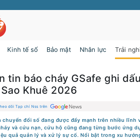
Kinh tế số
Bảo mật
Nhân lực
Trải ng
n tin báo cháy GSafe ghi dấ
g Sao Khuê 2026
heo dõi Tạp chí Nss trên
h chuyển đổi số đang được đẩy mạnh trên nhiều lĩnh 
cháy và cứu nạn, cứu hộ cũng đang từng bước ứng d
u quả quản lý và xử lý sự cố. Nổi bật trong xu hướn