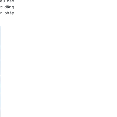
iệu báo
ợc đăng
ện pháp