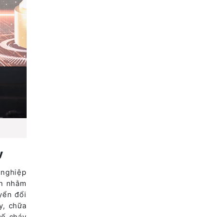
y
 nghiệp
ển nhằm
yển đổi
y, chữa
cố cháy