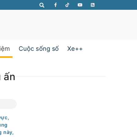
hiệm
Cuộc sống số
Xe++
u ấn
vực,
ụng
g này,