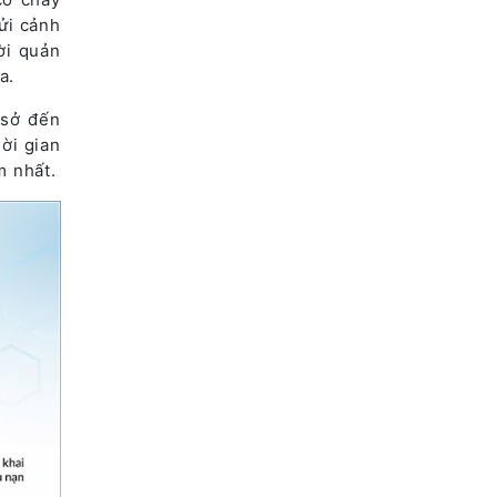
ửi cảnh
ời quản
a.
 sở đến
ời gian
m nhất.