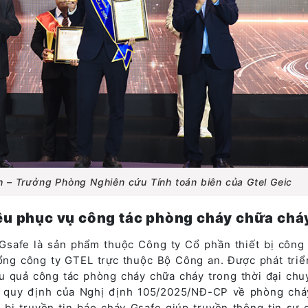
 – Trưởng Phòng Nghiên cứu Tính toán biên của Gtel Geic
liệu phục vụ công tác phòng cháy chữa chá
 Gsafe là sản phẩm thuộc Công ty Cổ phần thiết bị công
Tổng công ty GTEL trực thuộc Bộ Công an. Được phát tri
u quả công tác phòng cháy chữa cháy trong thời đại chu
c quy định của Nghị định 105/2025/NĐ-CP về phòng chá
t bị truyền tin báo cháy Gsafe giúp truyền thông tin sự 