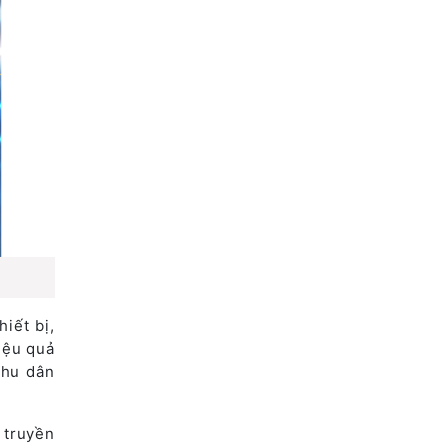
iết bị,
hiệu quả
khu dân
 truyền