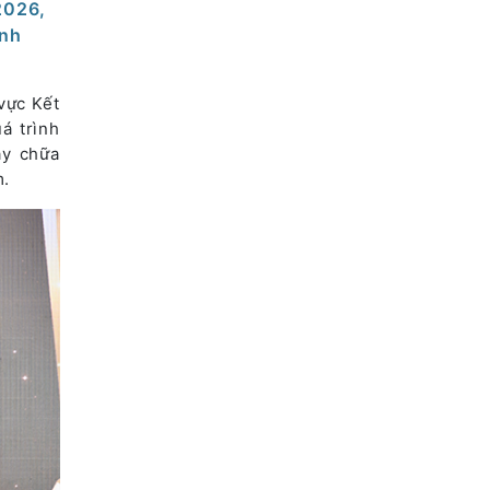
2026,
ĩnh
vực Kết
á trình
áy chữa
m.