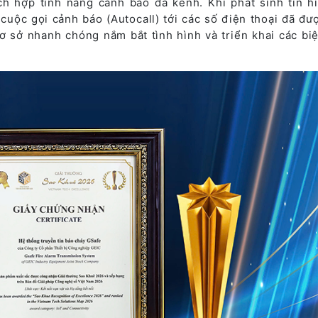
ch hợp tính năng cảnh báo đa kênh. Khi phát sinh tín h
cuộc gọi cảnh báo (Autocall) tới các số điện thoại đã đư
cơ sở nhanh chóng nắm bắt tình hình và triển khai các bi