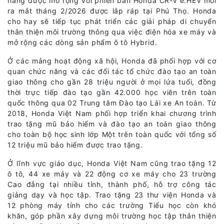
hãng được mở rộng với phiên bản Honda CR-V e:HEV mới
ra mắt tháng 2/2026 được lắp ráp tại Phú Thọ. Honda
cho hay sẽ tiếp tục phát triển các giải pháp di chuyển
thân thiện môi trường thông qua việc điện hóa xe máy và
mở rộng các dòng sản phẩm ô tô Hybrid.
Ở các mảng hoạt động xã hội, Honda đã phối hợp với cơ
quan chức năng và các đối tác tổ chức đào tạo an toàn
giao thông cho gần 28 triệu người ở mọi lứa tuổi, đồng
thời trực tiếp đào tạo gần 42.000 học viên trên toàn
quốc thông qua 02 Trung tâm Đào tạo Lái xe An toàn. Từ
2018, Honda Việt Nam phối hợp triển khai chương trình
trao tặng mũ bảo hiểm và đào tạo an toàn giao thông
cho toàn bộ học sinh lớp Một trên toàn quốc với tổng số
12 triệu mũ bảo hiểm được trao tặng.
Ở lĩnh vực giáo dục, Honda Việt Nam cũng trao tặng 12
ô tô, 44 xe máy và 22 động cơ xe máy cho 23 trường
Cao đẳng tại nhiều tỉnh, thành phố, hỗ trợ công tác
giảng dạy và học tập. Trao tặng 23 thư viện Honda và
12 phòng máy tính cho các trường Tiểu học còn khó
khăn, góp phần xây dựng môi trường học tập thân thiện