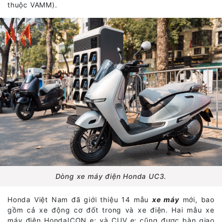
thuộc VAMM).
Dòng xe máy điện Honda UC3.
Honda Việt Nam đã giới thiệu 14 mẫu
xe máy
mới, bao
gồm cả xe động cơ đốt trong và xe điện. Hai mẫu xe
máy điện HondaICON e: và CUV e: cũng được bàn giao