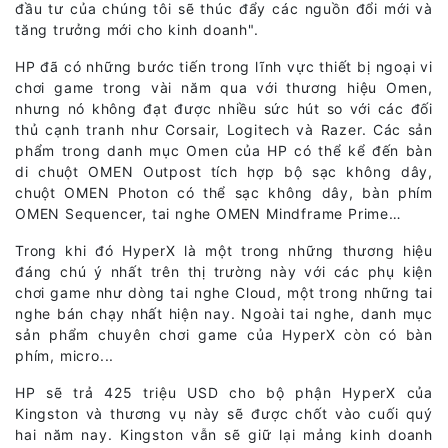
đầu tư của chúng tôi sẽ thúc đẩy các nguồn đổi mới và
tăng trưởng mới cho kinh doanh".
HP đã có những bước tiến trong lĩnh vực thiết bị ngoại vi
chơi game trong vài năm qua với thương hiệu Omen,
nhưng nó không đạt được nhiều sức hút so với các đối
thủ cạnh tranh như Corsair, Logitech và Razer. Các sản
phẩm trong danh mục Omen của HP có thể kể đến bàn
di chuột OMEN Outpost tích hợp bộ sạc không dây,
chuột OMEN Photon có thể sạc không dây, bàn phím
OMEN Sequencer, tai nghe OMEN Mindframe Prime…
Trong khi đó HyperX là một trong những thương hiệu
đáng chú ý nhất trên thị trường này với các phụ kiện
chơi game như dòng tai nghe Cloud, một trong những tai
nghe bán chạy nhất hiện nay. Ngoài tai nghe, danh mục
sản phẩm chuyên chơi game của HyperX còn có bàn
phím, micro...
HP sẽ trả 425 triệu USD cho bộ phận HyperX của
Kingston và thương vụ này sẽ được chốt vào cuối quý
hai năm nay. Kingston vẫn sẽ giữ lại mảng kinh doanh