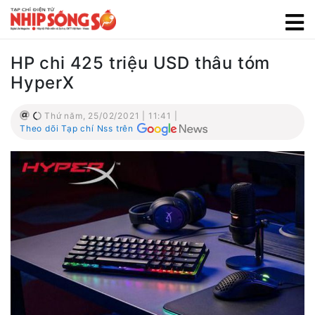
HP chi 425 triệu USD thâu tóm
HyperX
Thứ năm, 25/02/2021 | 11:41 |
Theo dõi Tạp chí Nss trên