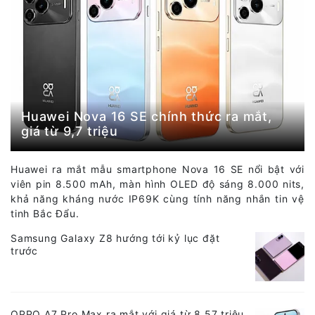
Huawei Nova 16 SE chính thức ra mắt,
giá từ 9,7 triệu
Huawei ra mắt mẫu smartphone Nova 16 SE nổi bật với
viên pin 8.500 mAh, màn hình OLED độ sáng 8.000 nits,
khả năng kháng nước IP69K cùng tính năng nhắn tin vệ
tinh Bắc Đẩu.
Samsung Galaxy Z8 hướng tới kỷ lục đặt
trước
OPPO A7 Pro Max ra mắt với giá từ 8,57 triệu