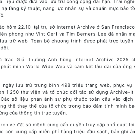
ài liệu được đưa vào lưu trữ công cộng dài hạn. Trải ngh
 hạ tầng kỹ thuật, năng lực nhân sự và chuẩn mực bảo t
lồ.
o hôm 22.10, tại trụ sở Internet Archive ở San Francisco
tiên phong như Vint Cerf và Tim Berners-Lee đã nhấn m
lưu trữ web. Toàn bộ chương trình được phát trực tuyến
 dõi.
đã trao Giải thưởng Anh hùng Internet Archive 2025 
 phát minh World Wide Web và cam kết lâu dài của ông 
 ngày lưu trữ trung bình 498 triệu trang web, phục vụ
ơn 1.250 thư viện và tổ chức đối tác sử dụng Archive-It
 Các số liệu phản ánh sự phụ thuộc toàn cầu vào dịch
hông thể thay thế của tổ chức trong bảo đảm tính minh bạ
ng của thông tin trực tuyến.
rchive đặt sứ mệnh cung cấp quyền truy cập phổ quát tới 
hức còn cung cấp miễn phí hàng triệu đầu sách, bản ghi â