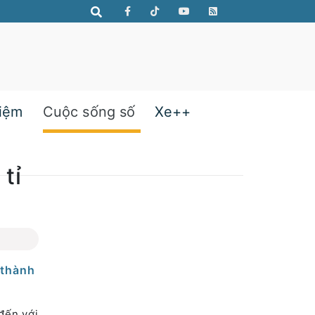
hiệm
Cuộc sống số
Xe++
tỉ
 thành
 đến với