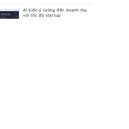
AI biến ý tưởng đến doanh thu
với tốc độ startup
Cuộc sống số
Người mua MacBook Air phải
chờ đến tháng 9 vì thiếu chip
Cuộc sống số
AI PC trong cuộc đua thay thế
laptop truyền thống
Cuộc sống số
 Trang
 Ngợi