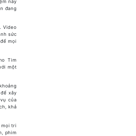
iệm này
ồn đang
. Video
ạnh sức
 để mọi
cho Tim
với một
 khoảng
 để xây
 vụ của
ch, khả
mọi tri
m, phim