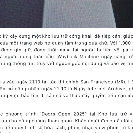
p kỷ xây dựng một kho lưu trữ công khai, dễ tiếp cận, giúp
 của một trang web họ quan tâm trong quá khứ. Với 1.000 t
 được gìn giữ, đồng thời mang lại nguồn tư liệu vô giá c
và người dùng toàn cầu. Wayback Machine ngày càng tr
hứng thông tin, truy vết nguồn gốc nội dung và bảo vệ tí
a vào ngày 21.10 tại tòa thị chính San Francisco (Mỹ). H
ên bố công nhận ngày 22.10 là Ngày Internet Archive, g
ong việc bảo tồn di sản số và thúc đẩy quyền tiếp cận mở 
ức chương trình "Doors Open 2025" tại Kho lưu trữ v
 cửa cho công chúng tham quan. Khách mời được dẫn lối 
c tiếp quy trình số hóa sách, phim, nhạc và vi phim, từ kh