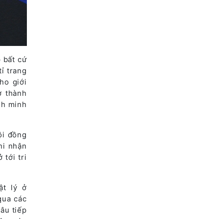
 bất cứ
ỉ trang
ho giới
ở thành
nh minh
ội đồng
hi nhận
tới tri
ật lý ở
qua các
âu tiếp