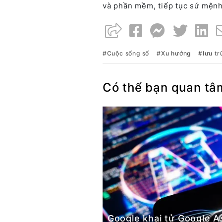
và phần mềm, tiếp tục sứ mệnh 
Cuộc sống số
Xu hướng
lưu tr
Có thể bạn quan tâ
Google khai tử Google A