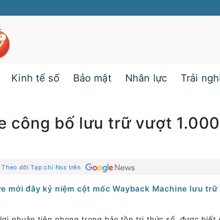
Kinh tế số
Bảo mật
Nhân lực
Trải ng
e công bố lưu trữ vượt 1.000 
|
Theo dõi Tạp chí Nss trên
ive mới đây kỷ niệm cột mốc Wayback Machine lưu trữ
.
lợi nhuận tiên phong trong bảo tồn tri thức số, được biết