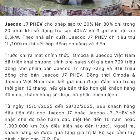
Jaecoo J7 PHEV
cho phép sạc từ 20% lên 80% chỉ trong
20 phút khi sử dụng trụ sạc 40kW và 3 giờ với bộ sạc
6,6kW. Theo nhà sản xuất, Jaecoo J7 PHEV chỉ tiêu thụ
1L/100km khi kết hợp động cơ xăng và điện.
Trước khi ra mắt chính thức, Omoda & Jaecoo Việt Nam
đã triển khai chương trình pre-sales với giá bán 729 triệu
đồng cho phiên bản Jaecoo J7 chạy xăng và 919 triệu
đồng cho bản Jaecoo J7 PHEV. Đồng thời Omoda &
Jaecoo Việt Nam cam kết giá mua được đảm bảo trong
thời gian 12 tháng, nếu giá bán thấp hơn giá khách hàng
đã mua, khách hàng sẽ được bù phần chênh lệch.
Từ ngày 15/01/2025 đến 28/02/2025, 666 khách hàng
đầu tiên đặt cọc Jaecoo J7 hoặc Jaecoo J7 PHEV sẽ
nhận chế độ bảo hành đặc biệt lên đến 10 năm hoặc
1.000.000 km (tùy điều kiện nào đến trước). Ngoài ra,
khách hàng sẽ được quà tặng giá trị là Bộ sạc cầm tay
dành riêng cho J7 PHEV.