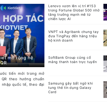
Lenovo vươn lên vị trí #153
trong Fortune Global 500 nhờ
tăng trưởng mạnh mẽ từ
chiến lược AI
VNPT và Agribank chung tay
đưa TingPay đến hàng triệu
hộ kinh doanh
iet mở rộng hệ
SoftBank Group củng cố
mảng thanh toán trực tuyến
tQR
ước tiến mới trong mở
n QR theo hướng chuẩn
Samsung gây bất ngờ khi
i nhập quốc tế, theo đại
tung thẻ tín dụng Galaxy
Card