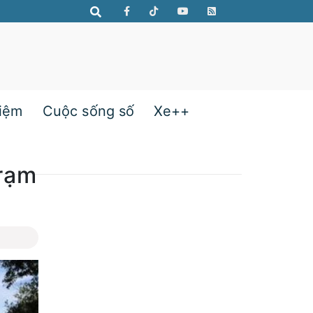
hiệm
Cuộc sống số
Xe++
trạm