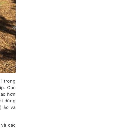
i trong
ấp. Các
cao hơn
ời dùng
) ảo và
 và các