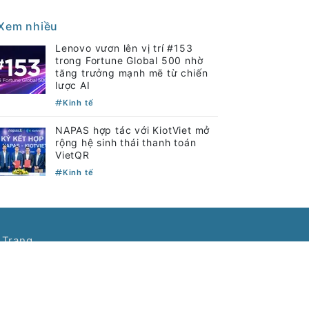
Xem nhiều
Lenovo vươn lên vị trí #153
trong Fortune Global 500 nhờ
tăng trưởng mạnh mẽ từ chiến
lược AI
Kinh tế
NAPAS hợp tác với KiotViet mở
rộng hệ sinh thái thanh toán
VietQR
Kinh tế
 Trang
 Ngợi
í thức, Số 1 Tôn Thất Thuyết, Phường Cầu
: (024) 3577 2337