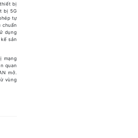
hiết bị
t bị 5G
phép tự
u chuẩn
sử dụng
 kế sản
bị mạng
ên quan
RAN mở.
từ vùng