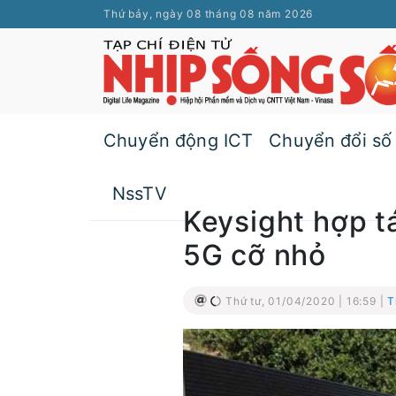
Thứ bảy, ngày 08 tháng 08 năm 2026
Chuyển động ICT
Chuyển đổi số
NssTV
Keysight hợp t
5G cỡ nhỏ
Thứ tư, 01/04/2020 | 16:59 |
T