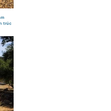
ằm
n trúc