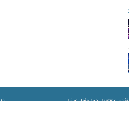
Số.
Tổng Biên tập: Trương Hoài
Dịch vụ CNTT Việt Nam -
Phó Tổng Biên tập: Bùi Văn
Tòa soạn: Tầng 11, Cung Tr
tin và Truyền thông cấp
Giấy, Hà Nội
Tel: (024) 3577 2339 - Fax