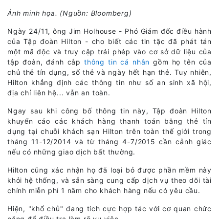
Ảnh minh họa. (Nguồn: Bloomberg)
Ngày 24/11, ông Jim Holhouse - Phó Giám đốc điều hành
của Tập đoàn Hilton - cho biết các tin tặc đã phát tán
một mã độc và truy cập trái phép vào cơ sở dữ liệu của
tập đoàn, đánh cắp
thông tin cá nhân
gồm họ tên của
chủ thẻ tín dụng, số thẻ và ngày hết hạn thẻ. Tuy nhiên,
Hilton khẳng định các thông tin như số an sinh xã hội,
địa chỉ liên hệ... vẫn an toàn.
Ngay sau khi công bố thông tin này, Tập đoàn Hilton
khuyến cáo các khách hàng thanh toán bằng thẻ tín
dụng tại chuỗi khách sạn Hilton trên toàn thế giới trong
tháng 11-12/2014 và từ tháng 4-7/2015 cần cảnh giác
nếu có những giao dịch bất thường.
Hilton cũng xác nhận họ đã loại bỏ được phần mềm này
khỏi hệ thống, và sẵn sàng cung cấp dịch vụ theo dõi tài
chính miễn phí 1 năm cho khách hàng nếu có yêu cầu.
Hiện, "khổ chủ" đang tích cực hợp tác với cơ quan chức
năng để điều tra làm rõ vụ việc.