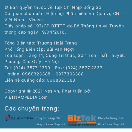
© Bản quyền thuộc về Tạp Chí Nhịp Sống Số.
Cơ quan chủ quản: Hiệp hội Phần mềm và Dịch vụ CNTT
Việt Nam - Vinasa.
Giấy phép số 197/GP-BTTTT do Bộ Thông tin và Truyền
thông cấp ngày 19/04/2016.
Tổng Biên tập: Trương Hoài Trang
Phó Tổng Biên tập: Bùi Văn Ngợi
Tòa soạn: Tầng 11, Cung Trí thức, Số 1 Tôn Thất Thuyết,
Phường Cầu Giấy, Hà Nội
Tel: (024) 3577 2339 - Fax: (024) 3577 2337
Hotline: 0968323388 - 0977303388
Liên hệ quảng cáo:
0968323388
Copyright © 2021 Nss.vn. Phát triển bởi
VIETNAMPEDIA.com
Các chuyên trang:
Chuyên trang Nhịp
Chuyên trang Siêu
sống trẻ của Tạp chí
thị số của Tạp chí
điện tử Nhịp Sống Số
điện tử Nhịp Sống Số