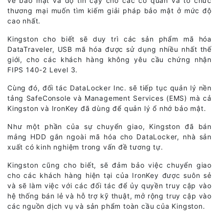
về bảo mật và độ tin cậy cho các cơ quan và tổ chức
thương mại muốn tìm kiếm giải pháp bảo mật ở mức độ
cao nhất.
Kingston cho biết sẽ duy trì các sản phẩm mã hóa
DataTraveler, USB mã hóa được sử dụng nhiều nhất thế
giới, cho các khách hàng không yêu cầu chứng nhận
FIPS 140-2 Level 3.
Cùng đó, đối tác DataLocker Inc. sẽ tiếp tục quản lý nền
tảng SafeConsole và Management Services (EMS) mà cả
Kingston và IronKey đã dùng để quản lý ổ nhớ bảo mật.
Như một phần của sự chuyển giao, Kingston đã bán
mảng HDD gắn ngoài mã hóa cho DataLocker, nhà sản
xuất có kinh nghiệm trong vấn đề tương tự.
Kingston cũng cho biết, sẽ đảm bảo việc chuyển giao
cho các khách hàng hiện tại của IronKey được suôn sẻ
và sẽ làm việc với các đối tác để ủy quyền truy cập vào
hệ thống bán lẻ và hỗ trợ kỹ thuật, mở rộng truy cập vào
các nguồn dịch vụ và sản phẩm toàn cầu của Kingston.