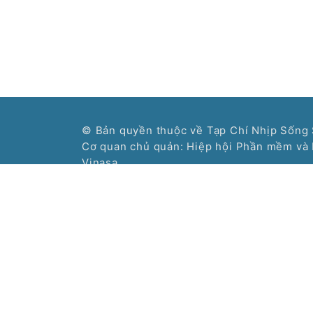
© Bản quyền thuộc về Tạp Chí Nhịp Sống 
Cơ quan chủ quản: Hiệp hội Phần mềm và 
Vinasa.
Giấy phép số 197/GP-BTTTT do Bộ Thông 
ngày 19/04/2016.
Các chuyên trang:
Chuyên trang Nhịp sống trẻ của Tạp chí điện