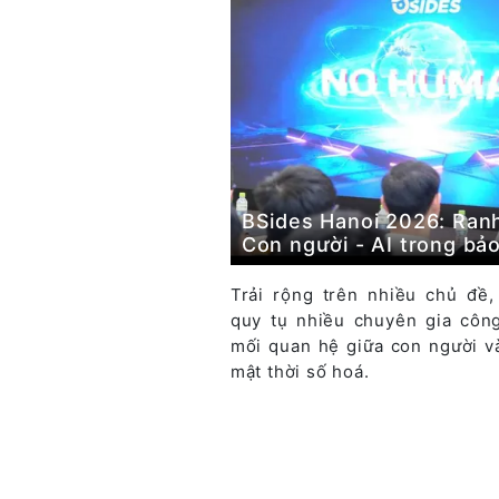
BSides Hanoi 2026: Ranh 
Con người - AI trong bả
Trải rộng trên nhiều chủ đề
quy tụ nhiều chuyên gia côn
mối quan hệ giữa con người v
mật thời số hoá.