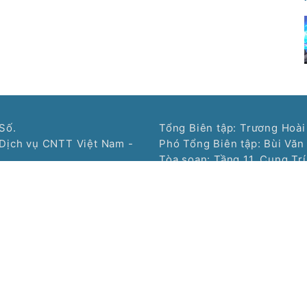
Số.
Tổng Biên tập: Trương Hoài
Dịch vụ CNTT Việt Nam -
Phó Tổng Biên tập: Bùi Văn
Tòa soạn: Tầng 11, Cung Tr
tin và Truyền thông cấp
Giấy, Hà Nội
Tel: (024) 3577 2339 - Fax
Hotline: 0968323388 - 09
Liên hệ quảng cáo:
096832
Copyright © 2021 Nss.vn. 
 tử Nhịp Sống Số
Chuyên trang Siêu thị số của Tạp chí điện tử Nhịp S