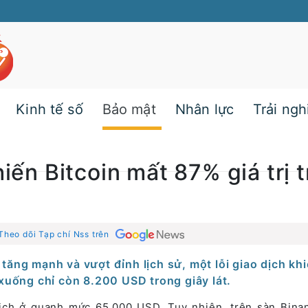
Kinh tế số
Bảo mật
Nhân lực
Trải ng
hiến Bitcoin mất 87% giá trị 
Theo dõi Tạp chí Nss trên
n tăng mạnh và vượt đỉnh lịch sử, một lỗi giao dịch khi
 xuống chỉ còn 8.200 USD trong giây lát.
 dịch ở quanh mức 65.000 USD. Tuy nhiên, trên sàn Bina