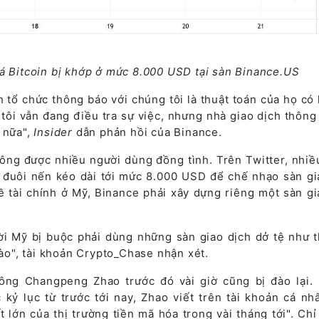
iá Bitcoin bị khớp ở mức 8.000 USD tại sàn Binance.US
 tổ chức thông báo với chúng tôi là thuật toán của họ có l
tôi vẫn đang điều tra sự việc, nhưng nhà giao dịch thông
 nữa",
Insider
dẫn phản hồi của Binance.
không được nhiều người dùng đồng tình. Trên Twitter, nhiề
n đuôi nến kéo dài tới mức 8.000 USD để chế nhạo sàn gi
 tài chính ở Mỹ, Binance phải xây dựng riêng một sàn gi
i Mỹ bị buộc phải dùng những sàn giao dịch dở tệ như t
nào", tài khoản Crypto_Chase nhận xét.
ng Changpeng Zhao trước đó vài giờ cũng bị đào lại. 
kỷ lục từ trước tới nay, Zhao viết trên tài khoản cá nh
 lớn của thị trường tiền mã hóa trong vài tháng tới". Chỉ 