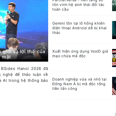
tôn vinh hệ sinh thái đối tác
toàn cầu
Gemini tồn tại lỗ hổng khiến
điện thoại Android dễ bị khai
thác
giới và lợi thế của
Xuất hiện ứng dụng VssID giả
mạo chứa mã độc
o mật
, BSides Hanoi 2026 đã
g nghệ để thảo luận về
Doanh nghiệp vừa và nhỏ tại
à AI trong hệ thống bảo
Đông Nam Á bị mã độc tống
tiền tấn công