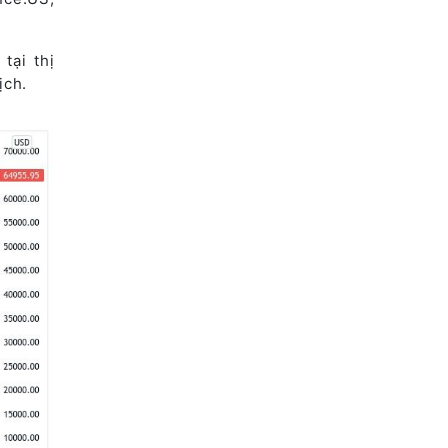
tại thị
ịch.