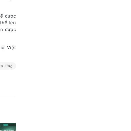
hể được
thể lên
òn được
iờ Việt
o Zing