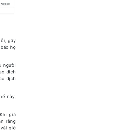
ỗi, gây
 báo họ
u người
ao dịch
ao dịch
hế này,
Khi giá
ân rằng
vài giờ