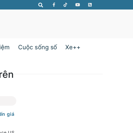
hiệm
Cuộc sống số
Xe++
trên
ến giá
nce.US,