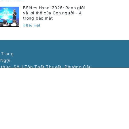
BSides Hanoi 2026: Ranh giới
và lợi thế của Con người - AI
trong bảo mật
Bảo mật
 Trang
 Ngợi
í thức, Số 1 Tôn Thất Thuyết, Phường Cầu
: (024) 3577 2337
77303388
3388
Phát triển bởi VIETNAMPEDIA.com
ống Số