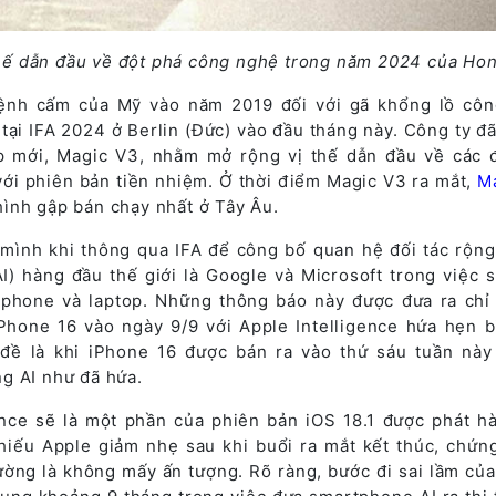
hế dẫn đầu về đột phá công nghệ trong năm 2024 của Ho
lệnh cấm của Mỹ vào năm 2019 đối với gã khổng lồ cô
ại IFA 2024 ở Berlin (Đức) vào đầu tháng này. Công ty đã
 mới, Magic V3, nhằm mở rộng vị thế dẫn đầu về các 
ới phiên bản tiền nhiệm. Ở thời điểm Magic V3 ra mắt,
M
ình gập bán chạy nhất ở Tây Âu.
 mình khi thông qua IFA để công bố quan hệ đối tác rộng 
AI) hàng đầu thế giới là Google và Microsoft trong việc 
tphone và laptop. Những thông báo này được đưa ra chỉ 
Phone 16 vào ngày 9/9 với Apple Intelligence hứa hẹn b
đề là khi iPhone 16 được bán ra vào thứ sáu tuần này 
g AI như đã hứa.
ence sẽ là một phần của phiên bản iOS 18.1 được phát h
phiếu Apple giảm nhẹ sau khi buổi ra mắt kết thúc, chứng
rường là không mấy ấn tượng. Rõ ràng, bước đi sai lầm của