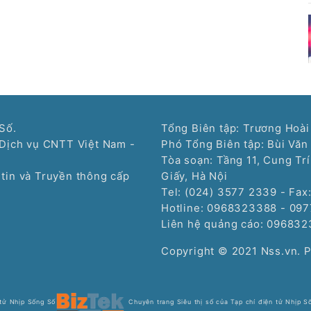
Số.
Tổng Biên tập: Trương Hoài
Dịch vụ CNTT Việt Nam -
Phó Tổng Biên tập: Bùi Văn
Tòa soạn: Tầng 11, Cung Tr
tin và Truyền thông cấp
Giấy, Hà Nội
Tel: (024) 3577 2339 - Fax
Hotline: 0968323388 - 09
Liên hệ quảng cáo:
096832
Copyright © 2021 Nss.vn. 
 tử Nhịp Sống Số
Chuyên trang Siêu thị số của Tạp chí điện tử Nhịp S