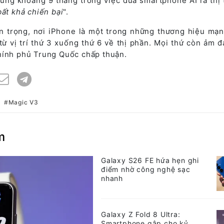
ng khoảng 9 tháng trong việc đưa smartphone AI ra thị 
bất khả chiến bại
".
n trọng, nơi iPhone là một trong những thương hiệu mạn
 từ vị trí thứ 3 xuống thứ 6 về thị phần. Mọi thứ còn ảm 
hính phủ Trung Quốc chấp thuận.
Magic V3
m
Galaxy S26 FE hứa hẹn ghi
điểm nhờ công nghệ sạc
nhanh
Galaxy Z Fold 8 Ultra:
Smartphone gập cho kỷ