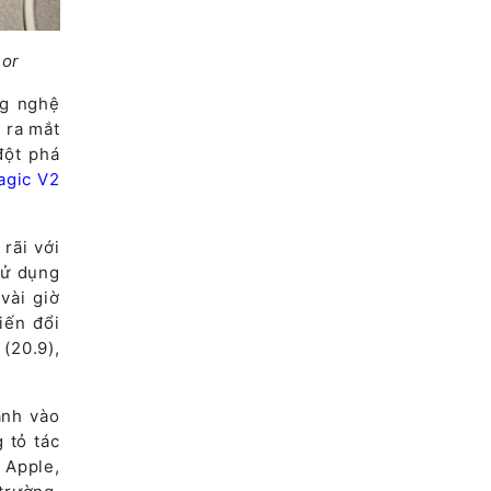
nor
ng nghệ
 ra mắt
đột phá
agic V2
rãi với
sử dụng
vài giờ
iến đổi
(20.9),
ành vào
 tỏ tác
 Apple,