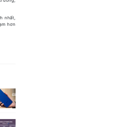
trường,
h nhất,
đạm hơn