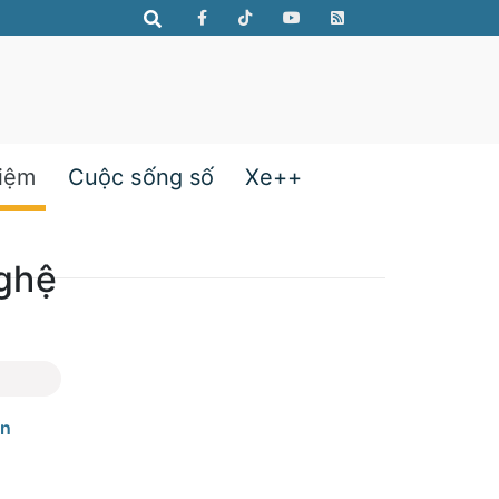
hiệm
Cuộc sống số
Xe++
nghệ
ến
ị