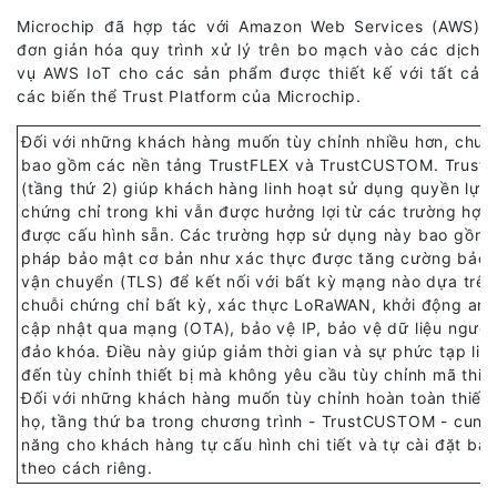
Microchip đã hợp tác với Amazon Web Services (AWS)
đơn giản hóa quy trình xử lý trên bo mạch vào các dịch
vụ AWS IoT cho các sản phẩm được thiết kế với tất cả
các biến thể Trust Platform của Microchip.
Đối với những khách hàng muốn tùy chỉnh nhiều hơn, chươ
bao gồm các nền tảng TrustFLEX và TrustCUSTOM. Trust
(tầng thứ 2) giúp khách hàng linh hoạt sử dụng quyền lựa
chứng chỉ trong khi vẫn được hưởng lợi từ các trường hợp
được cấu hình sẵn. Các trường hợp sử dụng này bao gồm 
pháp bảo mật cơ bản như xác thực được tăng cường bảo 
vận chuyển (TLS) để kết nối với bất kỳ mạng nào dựa trên
chuỗi chứng chỉ bất kỳ, xác thực LoRaWAN, khởi động an 
cập nhật qua mạng (OTA), bảo vệ IP, bảo vệ dữ liệu người
đảo khóa. Điều này giúp giảm thời gian và sự phức tạp liê
đến tùy chỉnh thiết bị mà không yêu cầu tùy chỉnh mã thiết
Đối với những khách hàng muốn tùy chỉnh hoàn toàn thiết 
họ, tầng thứ ba trong chương trình - TrustCUSTOM - cung
năng cho khách hàng tự cấu hình chi tiết và tự cài đặt ba
theo cách riêng.