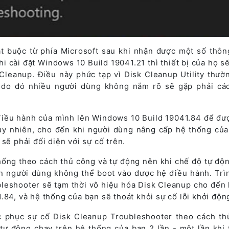
t buộc từ phía Microsoft sau khi nhận được một số thông
i cài đặt Windows 10 Build 19041.21 thì thiết bị của họ s
Cleanup. Điều này phức tạp vì Disk Cleanup Utility thườ
, do đó nhiều người dùng không nắm rõ sẽ gặp phải cá
điều hành của mình lên Windows 10 Build 19041.84 để đư
Tuy nhiên, cho đến khi người dùng nâng cấp hệ thống của
sẽ phải đối diện với sự cố trên.
hống theo cách thủ công và tự động nên khi chế độ tự độ
ến người dùng không thể boot vào được hệ điều hành. Trì
leshooter sẽ tạm thời vô hiệu hóa Disk Cleanup cho đến 
.84, và hệ thống của bạn sẽ thoát khỏi sự cố lỗi khởi độn
c phục sự cố Disk Cleanup Troubleshooter theo cách th
tự động chạy trên hệ thống của bạn 2 lần - một lần khi t