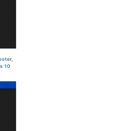
ooter,
ws 10