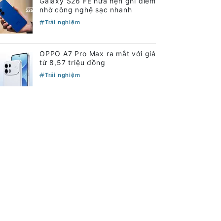
Galaxy S26 FE hứa hẹn ghi điểm
nhờ công nghệ sạc nhanh
Trải nghiệm
OPPO A7 Pro Max ra mắt với giá
từ 8,57 triệu đồng
Trải nghiệm
Ba nâng cấp giúp Galaxy Z
Fold8 trở nên hấp dẫn hơn
Trải nghiệm
 Trang
 Ngợi
í thức, Số 1 Tôn Thất Thuyết, Phường Cầu