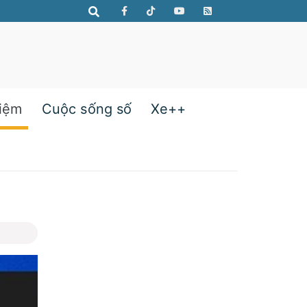
hiệm
Cuộc sống số
Xe++