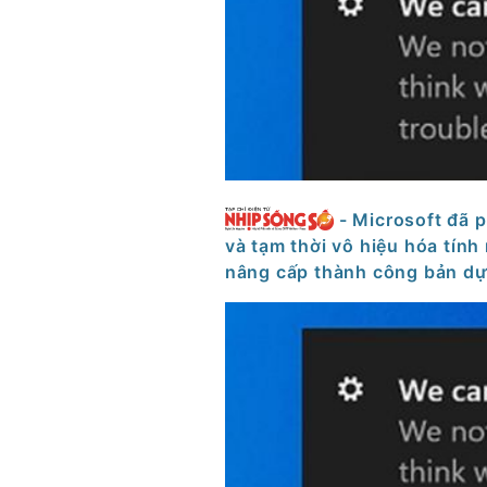
- Microsoft đã 
và tạm thời vô hiệu hóa tín
nâng cấp thành công bản dự