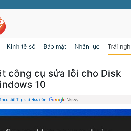
Kinh tế số
Bảo mật
Nhân lực
Trải ng
t công cụ sửa lỗi cho Disk
indows 10
Theo dõi Tạp chí Nss trên