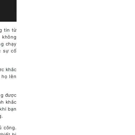
 tin từ
ẽ không
ng chạy
c sự cố
ợc khắc
 họ lên
ng được
nh khắc
khi bạn
g.
ủ công.
hiết bị