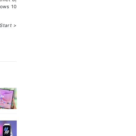
dows 10
Start >