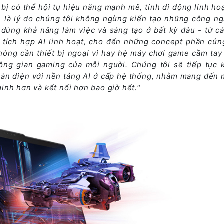
ị có thể hội tụ hiệu năng mạnh mẽ, tính di động linh hoạt
 là lý do chúng tôi không ngừng kiến tạo những công ng
i dùng khả năng làm việc và sáng tạo ở bất kỳ đâu - từ c
d tích hợp AI linh hoạt, cho đến những concept phần cứ
không cần thiết bị ngoại vi hay hệ máy chơi game cầm tay
ông gian gaming của mỗi người. Chúng tôi sẽ tiếp tục 
oàn diện với nền tảng AI ở cấp hệ thống, nhằm mang đến m
nh hơn và kết nối hơn bao giờ hết."