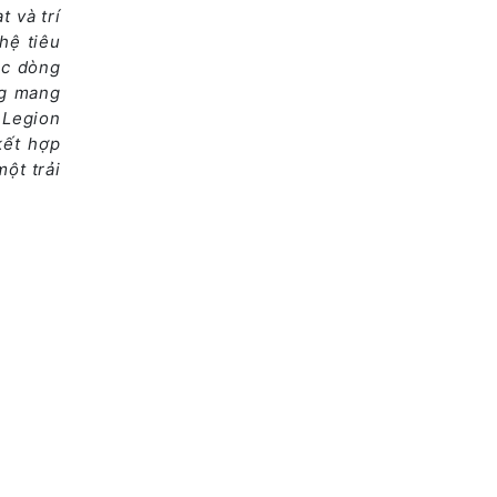
 và trí
hệ tiêu
ác dòng
ng mang
 Legion
kết hợp
ột trải