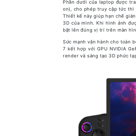
Phần dưới của laptop được tr
on), cho phép truy cập tức th
Thiết kế này giúp hạn chế gián
3D của mình. Khi hình ảnh đượ
bật lên đúng vị trí trên màn hì
Sức mạnh vận hành cho toàn bộ 
7 kết hợp với GPU NVIDIA GeF
render và sáng tạo 3D phức tạ