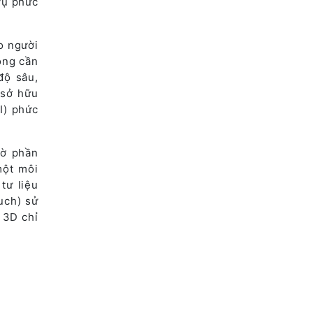
vụ phức
o người
ông cần
độ sâu,
 sở hữu
I) phức
hờ phần
một môi
tư liệu
uch) sử
 3D chỉ