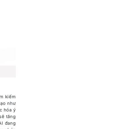
ìm kiếm
tạo như
c hóa ý
sẽ tăng
AI đang