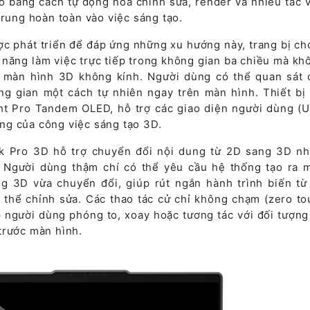
ạo bằng cách tự động hóa chỉnh sửa, render và nhiều tác 
trung hoàn toàn vào việc sáng tạo.
 phát triển để đáp ứng những xu hướng này, trang bị ch
 năng làm việc trực tiếp trong không gian ba chiều mà kh
hờ màn hình 3D không kính. Người dùng có thể quan sát 
ng gian một cách tự nhiên ngay trên màn hình. Thiết bị
t Pro Tandem OLED, hỗ trợ các giao diện người dùng (U
rưng của công việc sáng tạo 3D.
k Pro 3D hỗ trợ chuyển đổi nội dung từ 2D sang 3D n
 Người dùng thậm chí có thể yêu cầu hệ thống tạo ra 
g 3D vừa chuyển đổi, giúp rút ngắn hành trình biến từ 
 thể chỉnh sửa. Các thao tác cử chỉ không chạm (zero to
người dùng phóng to, xoay hoặc tương tác với đối tượng
trước màn hình.