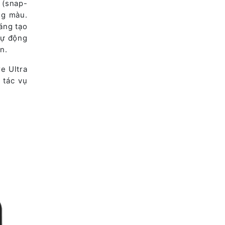
 (snap-
ng màu.
áng tạo
tự động
n.
e Ultra
 tác vụ