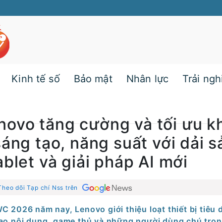
Kinh tế số
Bảo mật
Nhân lực
Trải ng
ovo tăng cường và tối ưu k
áng tạo, năng suất với dải s
blet và giải pháp AI mới
Theo dõi Tạp chí Nss trên
C 2026 năm nay, Lenovo giới thiệu loạt thiết bị tiêu
ạo nội dung, game thủ và những người dùng chú trọn