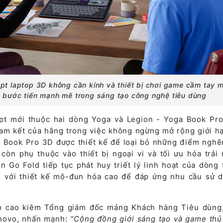
ept laptop 3D không cần kính và thiết bị chơi game cầm tay 
h bước tiến mạnh mẽ trong sáng tạo công nghệ tiêu dùng
ept mới thuộc hai dòng Yoga và Legion - Yoga Book Pr
cam kết của hãng trong việc không ngừng mở rộng giới h
a Book Pro 3D được thiết kế để loại bỏ những điểm nghẽ
còn phụ thuộc vào thiết bị ngoại vi và tối ưu hóa trải
n Go Fold tiếp tục phát huy triết lý linh hoạt của dòng t
, với thiết kế mô-đun hóa cao để đáp ứng nhu cầu sử 
ấp cao kiêm Tổng giám đốc mảng Khách hàng Tiêu dùn
enovo, nhấn mạnh:
“Cộng đồng giới sáng tạo và game thủ