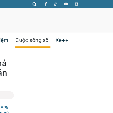
hiệm
Cuộc sống số
Xe++
hả
ản
 dùng
g về