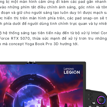
ang bị một màn hình cảm ứng đi kèm các pad gắn nhanh
ì vào những phím tắt điều chỉnh ánh sáng, góc nhìn và tô
 đoạn và giữ cho người sáng tạo luôn duy trì được mạch s
c hiển thị trên màn hình phía trên, các pad snap-on sẽ 
nh phía dưới để người dùng tinh chỉnh trực quan và tự nhiê
hệ thống sáng tạo tiên tiến này đến từ bộ xử lý Intel Cor
orce RTX 5070, thừa sức mạnh để xử lý trơn tru những
p mà concept Yoga Book Pro 3D hướng tới.