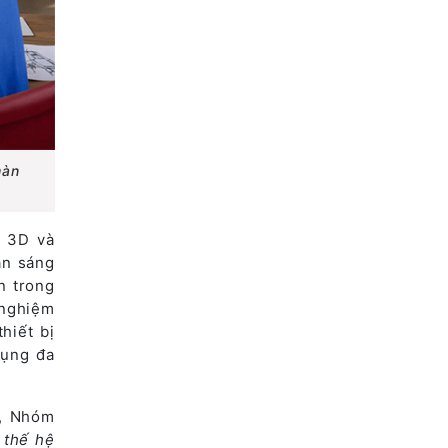
màn
o 3D và
ạn sáng
n trong
 nghiệm
hiết bị
dụng đa
g, Nhóm
 thế hệ