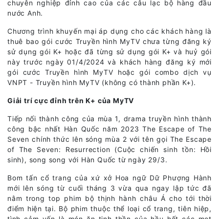
chuyên nghiệp đỉnh cao của các câu lạc bộ hàng đầu
nước Anh.
Chương trình khuyến mại áp dụng cho các khách hàng là
thuê bao gói cước Truyền hình MyTV chưa từng đăng ký
sử dụng gói K+ hoặc đã từng sử dụng gói K+ và huỷ gói
này trước ngày 01/4/2024 và khách hàng đăng ký mới
gói cước Truyền hình MyTV hoặc gói combo dịch vụ
VNPT - Truyền hình MyTV (không có thành phần K+).
Giải trí cực đỉnh trên K+ của MyTV
Tiếp nối thành công của mùa 1, drama truyền hình thành
công bậc nhất Hàn Quốc năm 2023 The Escape of The
Seven chính thức lên sóng mùa 2 với tên gọi The Escape
of The Seven: Resurrection (Cuộc chiến sinh tồn: Hồi
sinh), song song với Hàn Quốc từ ngày 29/3.
Bom tấn cổ trang của xứ xở Hoa ngữ Dữ Phượng Hành
mới lên sóng từ cuối tháng 3 vừa qua ngay lập tức đã
nằm trong top phim bộ thịnh hành châu Á cho tới thời
điểm hiện tại. Bộ phim thuộc thể loại cổ trang, tiên hiệp,
tình cảm vốn là món ăn tinh thần của hầu hết các mọt