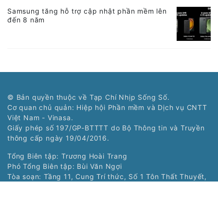
Samsung tăng hỗ trợ cập nhật phần mềm lên
đến 8 năm
© Bản quyền thuộc về Tạp Chí Nhịp Sống Số.
Cơ quan chủ quản: Hiệp hội Phần mềm và Dịch vụ CNTT
Việt Nam - Vinasa.
Giấy phép số 197/GP-BTTTT do Bộ Thông tin và Truyền
thông cấp ngày 19/04/2016.
Tổng Biên tập: Trương Hoài Trang
Phó Tổng Biên tập: Bùi Văn Ngợi
Tòa soạn: Tầng 11, Cung Trí thức, Số 1 Tôn Thất Thuyết,
Phường Cầu Giấy, Hà Nội
Tel: (024) 3577 2339 - Fax: (024) 3577 2337
Hotline: 0968323388 - 0977303388
Liên hệ quảng cáo:
0968323388