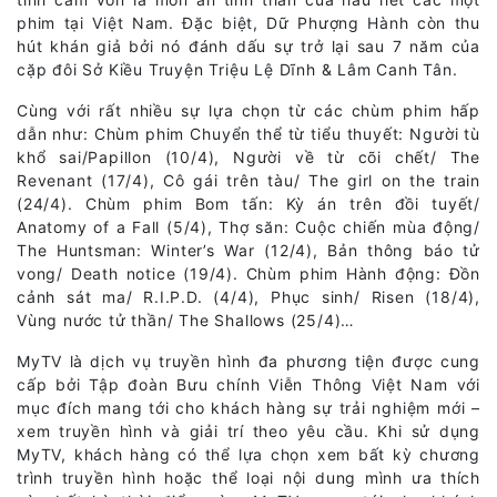
phim tại Việt Nam. Đặc biệt, Dữ Phượng Hành còn thu
hút khán giả bởi nó đánh dấu sự trở lại sau 7 năm của
cặp đôi Sở Kiều Truyện Triệu Lệ Dĩnh & Lâm Canh Tân.
Cùng với rất nhiều sự lựa chọn từ các chùm phim hấp
dẫn như: Chùm phim Chuyển thể từ tiểu thuyết: Người tù
khổ sai/Papillon (10/4), Người về từ cõi chết/ The
Revenant (17/4), Cô gái trên tàu/ The girl on the train
(24/4). Chùm phim Bom tấn: Kỳ án trên đồi tuyết/
Anatomy of a Fall (5/4), Thợ săn: Cuộc chiến mùa động/
The Huntsman: Winter’s War (12/4), Bản thông báo tử
vong/ Death notice (19/4). Chùm phim Hành động: Đồn
cảnh sát ma/ R.I.P.D. (4/4), Phục sinh/ Risen (18/4),
Vùng nước tử thần/ The Shallows (25/4)…
MyTV là dịch vụ truyền hình đa phương tiện được cung
cấp bởi Tập đoàn Bưu chính Viễn Thông Việt Nam với
mục đích mang tới cho khách hàng sự trải nghiệm mới –
xem truyền hình và giải trí theo yêu cầu. Khi sử dụng
MyTV, khách hàng có thể lựa chọn xem bất kỳ chương
trình truyền hình hoặc thể loại nội dung mình ưa thích